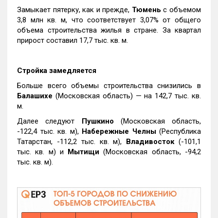
Замыкает пятерку, как и прежде,
Тюмень
с объемом
3,8 млн кв. м, что соответствует 3,07% от общего
объема строительства жилья в стране. За квартал
прирост составил 17,7 тыс. кв. м.
Стройка замедляется
Больше всего объемы строительства снизились в
Балашихе
(Московская область) — на 142,7 тыс. кв.
м.
Далее следуют
Пушкино
(Московская область,
-122,4 тыс. кв. м),
Набережные Челны
(Республика
Татарстан, -112,2 тыс. кв. м),
Владивосток
(-101,1
тыс. кв. м) и
Мытищи
(Московская область, -94,2
тыс. кв. м).