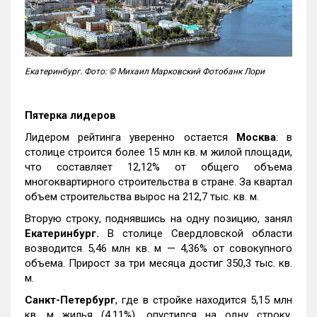
Екатеринбург. Фото: © Михаил Марковский Фотобанк Лори
Пятерка лидеров
Лидером рейтинга уверенно остается
Москва
: в
столице строится более 15 млн кв. м жилой площади,
что составляет 12,12% от общего объема
многоквартирного строительства в стране. За квартал
объем строительства вырос на 212,7 тыс. кв. м.
Вторую строку, поднявшись на одну позицию, занял
Екатеринбург.
В столице Свердловской области
возводится 5,46 млн кв. м — 4,36% от совокупного
объема. Прирост за три месяца достиг 350,3 тыс. кв.
м.
Санкт-Петербург
, где в стройке находится 5,15 млн
кв. м жилья (4,11%), опустился на одну строку,