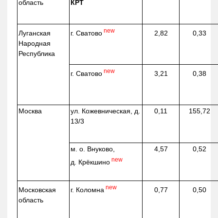
область
КРТ
new
г. Сватово
Луганская
2,82
0,33
Народная
Республика
new
г. Сватово
3,21
0,38
Москва
ул.
Кожевническая
, д.
0,11
155,72
13/3
м. о. Внуково,
4,57
0,52
new
д.
Крёкшино
new
г. Коломна
Московская
0,77
0,50
область