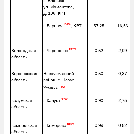
с. Власиха,
ул. Мамонтова,
д. 196,
КРТ
new
г. Барнаул
,
КРТ
57,25
16,53
new
г. Череповец
Вологодская
0,52
2,09
область
Воронежская
Новоусманский
0,50
0,37
область
район, с. Новая
new
Усмань
new
г. Калуга
Калужская
0,90
2,75
область
new
г. Кемерово
Кемеровская
0,99
0,52
область