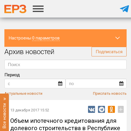
Настроены
0 параметров
Архив новостей
Регион
Подписаться
Период
Актуальные новости
Прислать новость
Все новости
+
13 декабря 2017 15:52
Объем ипотечного кредитования для
долевого строительства в Республике