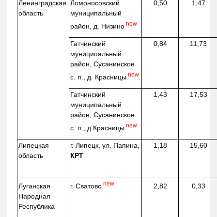
Ленинградская
Ломоносовский
0,50
1,47
область
муниципальный
new
район, д.
Низино
Гатчинский
0,84
11,73
муниципальный
район, Сусанинское
new
с. п., д. Красницы
Гатчинский
1,43
17,53
муниципальный
район, Сусанинское
new
с. п.,
д.Красницы
Липецкая
г. Липецк, ул. Папина,
1,18
15,60
область
КРТ
new
г. Сватово
Луганская
2,82
0,33
Народная
Республика