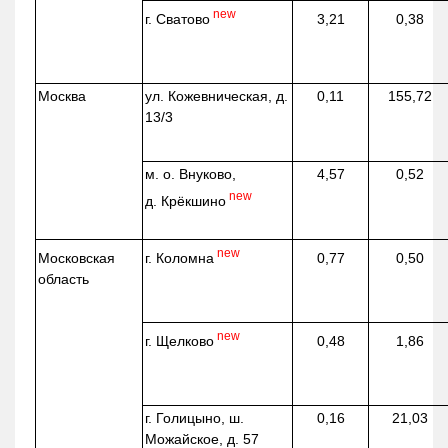
new
г. Сватово
3,21
0,38
Москва
ул.
Кожевническая
, д.
0,11
155,72
13/3
м. о. Внуково,
4,57
0,52
new
д.
Крёкшино
new
г. Коломна
Московская
0,77
0,50
область
new
г. Щелково
0,48
1,86
г. Голицыно, ш.
0,16
21,03
Можайское, д. 57