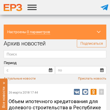
Настроены
0 параметров
Архив новостей
Регион
Подписаться
Период
Актуальные новости
Прислать новость
Все новости
+
26 марта 2018 17:44
Объем ипотечного кредитования для
долевого строительства в Республике