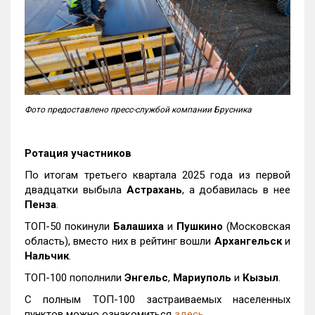
Фото предоставлено пресс-службой компании Брусника
Ротация участников
По итогам третьего квартала 2025 года из первой
двадцатки выбыла
Астрахань
, а добавилась в нее
Пенза
.
ТОП-50 покинули
Балашиха
и
Пушкино
(Московская
область), вместо них в рейтинг вошли
Архангельск
и
Нальчик
.
ТОП-100 пополнили
Энгельс
,
Мариуполь
и
Кызыл
.
С полным ТОП-100 застраиваемых населенных
пунктов можно ознакомиться
здесь
.