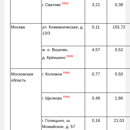
new
г. Сватово
3,21
0,38
Москва
ул.
Кожевническая
, д.
0,11
155,72
13/3
м. о. Внуково,
4,57
0,52
new
д.
Крёкшино
new
г. Коломна
Московская
0,77
0,50
область
new
г. Щелково
0,48
1,86
г. Голицыно, ш.
0,16
21,03
Можайское, д. 57