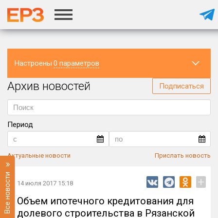
Настроены
0 параметров
Архив новостей
Регион
Подписаться
Период
Актуальные новости
Прислать новость
Все новости
+
14 июля 2017 15:18
Объем ипотечного кредитования для
долевого строительства в Рязанской