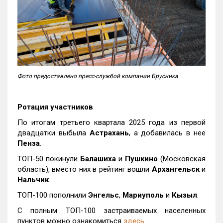
Фото предоставлено пресс-службой компании Брусника
Ротация участников
По итогам третьего квартала 2025 года из первой
двадцатки выбыла
Астрахань
, а добавилась в нее
Пенза
.
ТОП-50 покинули
Балашиха
и
Пушкино
(Московская
область), вместо них в рейтинг вошли
Архангельск
и
Нальчик
.
ТОП-100 пополнили
Энгельс
,
Мариуполь
и
Кызыл
.
С полным ТОП-100 застраиваемых населенных
пунктов можно ознакомиться
здесь
.