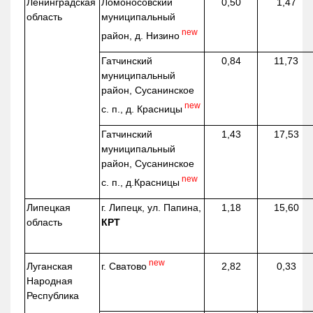
Ленинградская
Ломоносовский
0,50
1,47
область
муниципальный
new
район, д.
Низино
Гатчинский
0,84
11,73
муниципальный
район, Сусанинское
new
с. п., д. Красницы
Гатчинский
1,43
17,53
муниципальный
район, Сусанинское
new
с. п.,
д.Красницы
Липецкая
г. Липецк, ул. Папина,
1,18
15,60
область
КРТ
new
г. Сватово
Луганская
2,82
0,33
Народная
Республика