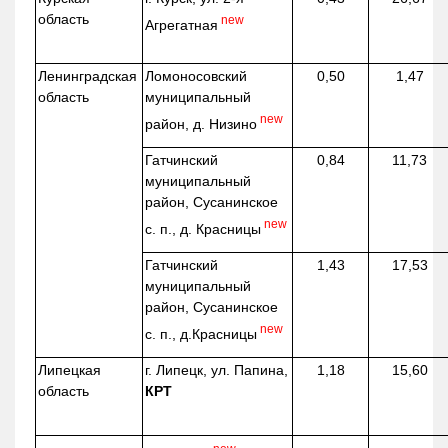
область
new
Агрегатная
Ленинградская
Ломоносовский
0,50
1,47
область
муниципальный
new
район, д.
Низино
Гатчинский
0,84
11,73
муниципальный
район, Сусанинское
new
с. п., д. Красницы
Гатчинский
1,43
17,53
муниципальный
район, Сусанинское
new
с. п.,
д.Красницы
Липецкая
г. Липецк, ул. Папина,
1,18
15,60
область
КРТ