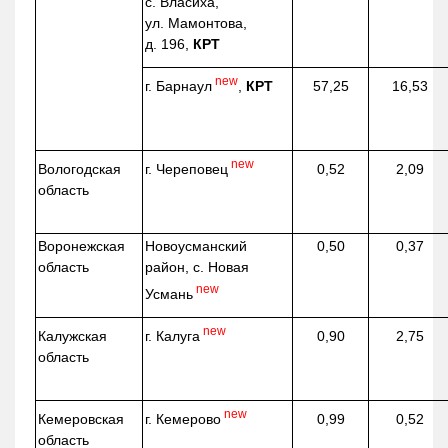
с. Власиха,
ул. Мамонтова,
д. 196,
КРТ
new
г. Барнаул
,
КРТ
57,25
16,53
new
г. Череповец
Вологодская
0,52
2,09
область
Воронежская
Новоусманский
0,50
0,37
область
район, с. Новая
new
Усмань
new
г. Калуга
Калужская
0,90
2,75
область
new
г. Кемерово
Кемеровская
0,99
0,52
область