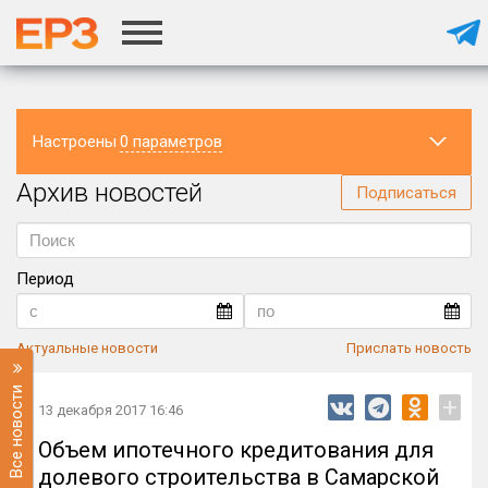
Настроены
0 параметров
Архив новостей
Регион
Подписаться
Период
Актуальные новости
Прислать новость
Все новости
+
13 декабря 2017 16:46
Объем ипотечного кредитования для
долевого строительства в Самарской