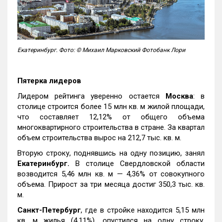
Екатеринбург. Фото: © Михаил Марковский Фотобанк Лори
Пятерка лидеров
Лидером рейтинга уверенно остается
Москва
: в
столице строится более 15 млн кв. м жилой площади,
что составляет 12,12% от общего объема
многоквартирного строительства в стране. За квартал
объем строительства вырос на 212,7 тыс. кв. м.
Вторую строку, поднявшись на одну позицию, занял
Екатеринбург.
В столице Свердловской области
возводится 5,46 млн кв. м — 4,36% от совокупного
объема. Прирост за три месяца достиг 350,3 тыс. кв.
м.
Санкт-Петербург
, где в стройке находится 5,15 млн
кв. м жилья (4,11%), опустился на одну строку,