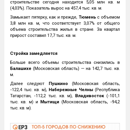
строительстве сегодня находится 5,05 млн кв. м
(4,03%). Показатель вырос на 457,4 тыс. кв. м.
Замыкает пятерку, как и прежде,
Тюмень
с объемом
3,8 млн кв. м, что соответствует 3,07% от общего
объема строительства жилья в стране. За квартал
прирост составил 17,7 тыс. кв. м.
Стройка замедляется
Больше всего объемы строительства снизились в
Балашихе
(Московская область) — на 142,7 тыс. кв.
м.
Далее следуют
Пушкино
(Московская область,
-122,4 тыс. кв. м),
Набережные Челны
(Республика
Татарстан, -112,2 тыс. кв. м),
Владивосток
(-101,1
тыс. кв. м) и
Мытищи
(Московская область, -94,2
тыс. кв. м).