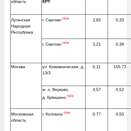
область
КРТ
new
г. Сватово
Луганская
2,82
0,33
Народная
Республика
new
г. Сватово
3,21
0,38
Москва
ул.
Кожевническая
, д.
0,11
155,72
13/3
м. о. Внуково,
4,57
0,52
new
д.
Крёкшино
new
г. Коломна
Московская
0,77
0,50
область