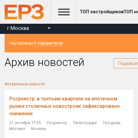
ТОП застройщиков
ТОП н
г.Москва
Настроены
0 параметров
Регион
Архив новостей
Подписа
Актуальные новости
Росреестр: в третьем квартале на ипотечном
рынке столичных новостроек зафиксировано
снижение
21 октября 17:35
Росреестр
Регистрация
Продажи
Ипотека
Москва