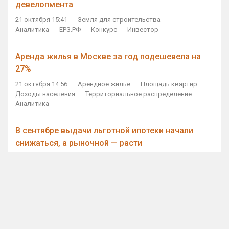
девелопмента
21 октября 15:41
Земля для строительства
Аналитика
ЕРЗ.РФ
Конкурс
Инвестор
Аренда жилья в Москве за год подешевела на
27%
21 октября 14:56
Арендное жилье
Площадь квартир
Доходы населения
Территориальное распределение
Аналитика
В сентябре выдачи льготной ипотеки начали
снижаться, а рыночной — расти
21 октября 14:11
Ипотека
Субсидирование ипотеки
Объем ИЖК
Количество ИЖК
Экспертное мнение
Виталий Мутко — Владимиру Путину: россияне
стали чаще выкупать квартиры без кредитов
21 октября 12:57
ДОМ.РФ
Проектное финансирование