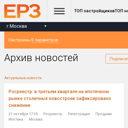
ТОП застройщиков
ТОП н
г.Москва
Настроены
0 параметров
Регион
Архив новостей
Подписа
Актуальные новости
Росреестр: в третьем квартале на ипотечном
рынке столичных новостроек зафиксировано
снижение
21 октября 17:35
Росреестр
Регистрация
Продажи
Ипотека
Москва