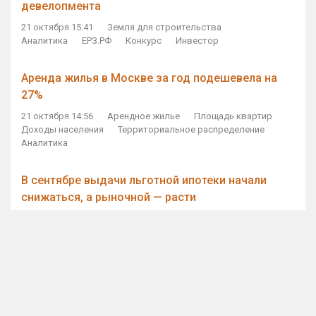
девелопмента
21 октября 15:41
Земля для строительства
Аналитика
ЕРЗ.РФ
Конкурс
Инвестор
Аренда жилья в Москве за год подешевела на
27%
21 октября 14:56
Арендное жилье
Площадь квартир
Доходы населения
Территориальное распределение
Аналитика
В сентябре выдачи льготной ипотеки начали
снижаться, а рыночной — расти
21 октября 14:11
Ипотека
Субсидирование ипотеки
Объем ИЖК
Количество ИЖК
Экспертное мнение
Виталий Мутко — Владимиру Путину: россияне
стали чаще выкупать квартиры без кредитов
21 октября 12:57
ДОМ.РФ
Проектное финансирование