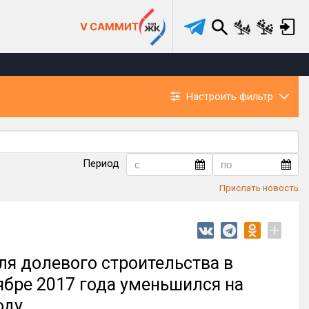
V САММИТ
Настроить фильтр
Период
Прислать новость
+
ля долевого строительства в
ябре 2017 года уменьшился на
оду