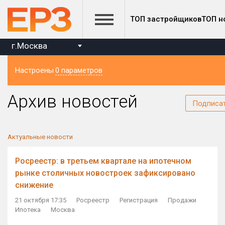
ТОП застройщиков
ТОП н
г.Москва
Настроены
0 параметров
Регион
Архив новостей
Подписа
Актуальные новости
Росреестр: в третьем квартале на ипотечном
рынке столичных новостроек зафиксировано
снижение
21 октября 17:35
Росреестр
Регистрация
Продажи
Ипотека
Москва