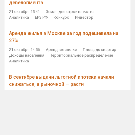
девелопмента
21 октября 15:41
Земля для строительства
Аналитика
ЕРЗ.РФ
Конкурс
Инвестор
Аренда жилья в Москве за год подешевела на
27%
21 октября 14:56
Арендное жилье
Площадь квартир
Доходы населения
Территориальное распределение
Аналитика
В сентябре выдачи льготной ипотеки начали
снижаться, а рыночной — расти
21 октября 14:11
Ипотека
Субсидирование ипотеки
Объем ИЖК
Количество ИЖК
Экспертное мнение
Виталий Мутко — Владимиру Путину: россияне
стали чаще выкупать квартиры без кредитов
21 октября 12:57
ДОМ.РФ
Проектное финансирование