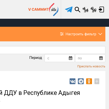
V САММИТ
Настроить фильтр
Период
Прислать новость
+
ий ДДУ в Республике Адыгея
%