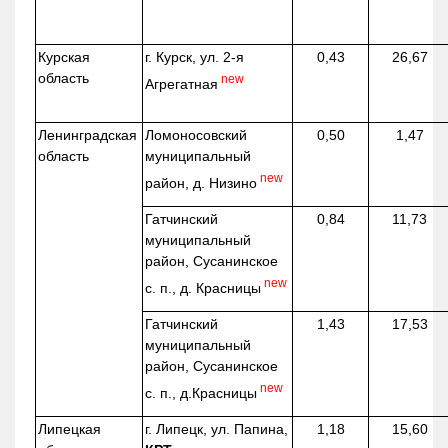
Курская
г. Курск, ул. 2-я
0,43
26,67
область
new
Агрегатная
Ленинградская
Ломоносовский
0,50
1,47
область
муниципальный
new
район, д.
Низино
Гатчинский
0,84
11,73
муниципальный
район, Сусанинское
new
с. п., д. Красницы
Гатчинский
1,43
17,53
муниципальный
район, Сусанинское
new
с. п.,
д.Красницы
Липецкая
г. Липецк, ул. Папина,
1,18
15,60