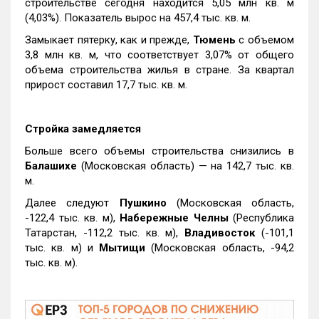
строительстве сегодня находится 5,05 млн кв. м
(4,03%). Показатель вырос на 457,4 тыс. кв. м.
Замыкает пятерку, как и прежде,
Тюмень
с объемом
3,8 млн кв. м, что соответствует 3,07% от общего
объема строительства жилья в стране. За квартал
прирост составил 17,7 тыс. кв. м.
Стройка замедляется
Больше всего объемы строительства снизились в
Балашихе
(Московская область) — на 142,7 тыс. кв.
м.
Далее следуют
Пушкино
(Московская область,
-122,4 тыс. кв. м),
Набережные Челны
(Республика
Татарстан, -112,2 тыс. кв. м),
Владивосток
(-101,1
тыс. кв. м) и
Мытищи
(Московская область, -94,2
тыс. кв. м).