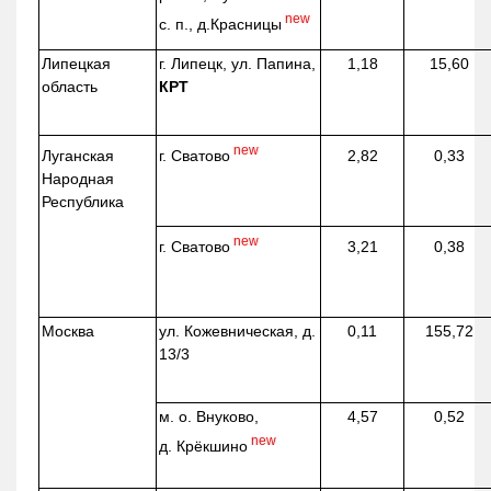
new
с. п.,
д.Красницы
Липецкая
г. Липецк, ул. Папина,
1,18
15,60
область
КРТ
new
г. Сватово
Луганская
2,82
0,33
Народная
Республика
new
г. Сватово
3,21
0,38
Москва
ул.
Кожевническая
, д.
0,11
155,72
13/3
м. о. Внуково,
4,57
0,52
new
д.
Крёкшино