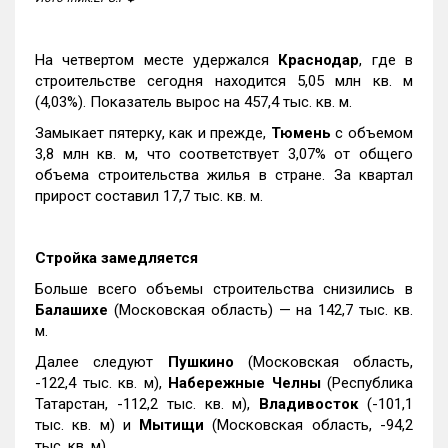
На четвертом месте удержался
Краснодар
, где в
строительстве сегодня находится 5,05 млн кв. м
(4,03%). Показатель вырос на 457,4 тыс. кв. м.
Замыкает пятерку, как и прежде,
Тюмень
с объемом
3,8 млн кв. м, что соответствует 3,07% от общего
объема строительства жилья в стране. За квартал
прирост составил 17,7 тыс. кв. м.
Стройка замедляется
Больше всего объемы строительства снизились в
Балашихе
(Московская область) — на 142,7 тыс. кв.
м.
Далее следуют
Пушкино
(Московская область,
-122,4 тыс. кв. м),
Набережные Челны
(Республика
Татарстан, -112,2 тыс. кв. м),
Владивосток
(-101,1
тыс. кв. м) и
Мытищи
(Московская область, -94,2
тыс. кв. м).