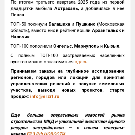
По итогам третьего квартала 2025 года из первой
двадцатки выбыла
Астрахань
, а добавилась в нее
Пенза
.
ТОП-50 покинули
Балашиха
и
Пушкино
(Московская
область), вместо них в рейтинг вошли
Архангельск
и
Нальчик
.
ТОП-100 пополнили
Энгельс
,
Мариуполь
и
Кызыл
.
С полным ТОП-100 застраиваемых населенных
пунктов можно ознакомиться
здесь
.
Принимаем заказы на глубинное исследование
регионов, городов или локаций для принятия
управленческих решений о покупке земельных
участков, выводе новых проектов, старте
продаж:
info@erzrf.ru
.
Еще больше оперативных новостей рынка
строительства МКД и уникальной аналитики Единого
ресурса застройщиков — в нашем телеграм-
канале
ЕРЗ.РФ НОВОСТИ
.