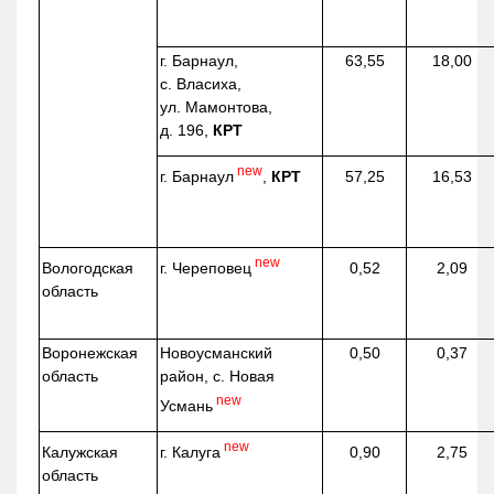
г. Барнаул,
63,55
18,00
с. Власиха,
ул. Мамонтова,
д. 196,
КРТ
new
г. Барнаул
,
КРТ
57,25
16,53
new
г. Череповец
Вологодская
0,52
2,09
область
Воронежская
Новоусманский
0,50
0,37
область
район, с. Новая
new
Усмань
new
г. Калуга
Калужская
0,90
2,75
область