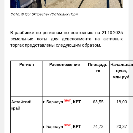
Фото: © Igor Skripachev /Фотобанк Лори
В разбивке по регионам по состоянию на 21.10.2025
земельные лоты для девелопмента на активных
торгах представлены следующим образом.
Регион
Расположение
Площадь,
Начальная
га
цена,
млн руб.
new
г. Барнаул
,
КРТ
Алтайский
63,55
18,00
край
new
г. Барнаул
,
КРТ
74,73
20,37