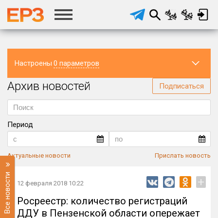
Настроены
0 параметров
Архив новостей
Регион
Подписаться
Период
Актуальные новости
Прислать новость
Все новости
+
12 февраля 2018 10:22
Росреестр: количество регистраций
ДДУ в Пензенской области опережает