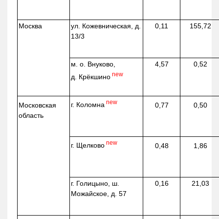
Москва
ул.
Кожевническая
, д.
0,11
155,72
13/3
м. о. Внуково,
4,57
0,52
new
д.
Крёкшино
new
г. Коломна
Московская
0,77
0,50
область
new
г. Щелково
0,48
1,86
г. Голицыно, ш.
0,16
21,03
Можайское, д. 57