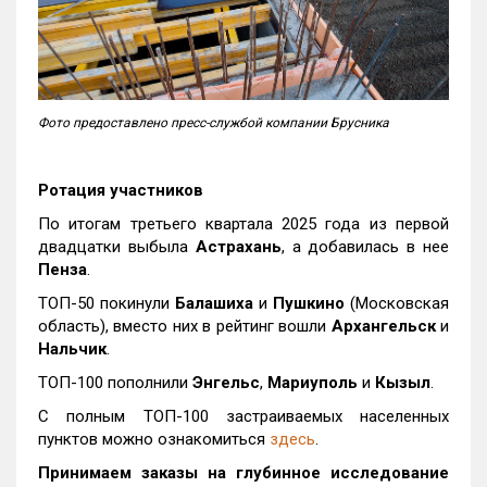
Фото предоставлено пресс-службой компании Брусника
Ротация участников
По итогам третьего квартала 2025 года из первой
двадцатки выбыла
Астрахань
, а добавилась в нее
Пенза
.
ТОП-50 покинули
Балашиха
и
Пушкино
(Московская
область), вместо них в рейтинг вошли
Архангельск
и
Нальчик
.
ТОП-100 пополнили
Энгельс
,
Мариуполь
и
Кызыл
.
С полным ТОП-100 застраиваемых населенных
пунктов можно ознакомиться
здесь
.
Принимаем заказы на глубинное исследование