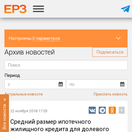
Настроены
0 параметров
Архив новостей
Регион
Подписаться
Период
Актуальные новости
Прислать новость
Все новости
+
22 ноября 2018 17:03
Средний размер ипотечного
жилищного кредита для долевого