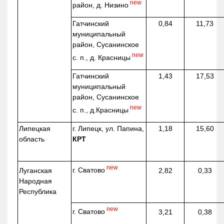
new
район, д.
Низино
Гатчинский
0,84
11,73
муниципальный
район, Сусанинское
new
с. п., д. Красницы
Гатчинский
1,43
17,53
муниципальный
район, Сусанинское
new
с. п.,
д.Красницы
Липецкая
г. Липецк, ул. Папина,
1,18
15,60
область
КРТ
new
г. Сватово
Луганская
2,82
0,33
Народная
Республика
new
г. Сватово
3,21
0,38