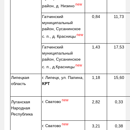
new
район, д.
Низино
Гатчинский
0,84
11,73
муниципальный
район, Сусанинское
new
с. п., д. Красницы
Гатчинский
1,43
17,53
муниципальный
район, Сусанинское
new
с. п.,
д.Красницы
Липецкая
г. Липецк, ул. Папина,
1,18
15,60
область
КРТ
new
г. Сватово
Луганская
2,82
0,33
Народная
Республика
new
г. Сватово
3,21
0,38