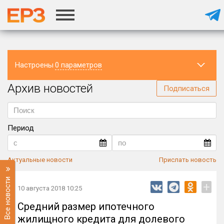
Настроены
0 параметров
Архив новостей
Регион
Подписаться
Период
Актуальные новости
Прислать новость
Все новости
+
10 августа 2018 10:25
Средний размер ипотечного
жилищного кредита для долевого