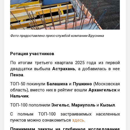
Фото предоставлено пресс-службой компании Брусника
Ротация участников
По итогам третьего квартала 2025 года из первой
двадцатки выбыла
Астрахань
, а добавилась в нее
Пенза
.
ТОП-50 покинули
Балашиха
и
Пушкино
(Московская
область), вместо них в рейтинг вошли
Архангельск
и
Нальчик
.
ТОП-100 пополнили
Энгельс
,
Мариуполь
и
Кызыл
.
С полным ТОП-100 застраиваемых населенных
пунктов можно ознакомиться
здесь
.
Принимаем заказы на глубинное исследование