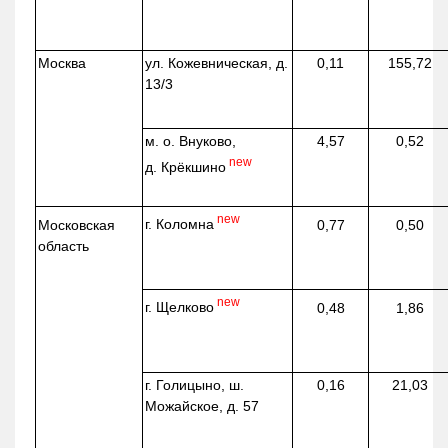
Москва
ул.
Кожевническая
, д.
0,11
155,72
13/3
м. о. Внуково,
4,57
0,52
new
д.
Крёкшино
new
г. Коломна
Московская
0,77
0,50
область
new
г. Щелково
0,48
1,86
г. Голицыно, ш.
0,16
21,03
Можайское, д. 57