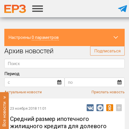
Настроены
0 параметров
Архив новостей
Регион
Подписаться
Период
Актуальные новости
Прислать новость
Все новости
+
23 ноября 2018 11:01
Средний размер ипотечного
жилищного кредита для долевого