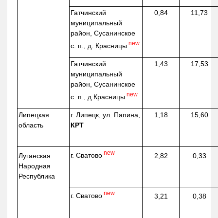
Гатчинский
0,84
11,73
муниципальный
район, Сусанинское
new
с. п., д. Красницы
Гатчинский
1,43
17,53
муниципальный
район, Сусанинское
new
с. п.,
д.Красницы
Липецкая
г. Липецк, ул. Папина,
1,18
15,60
область
КРТ
new
г. Сватово
Луганская
2,82
0,33
Народная
Республика
new
г. Сватово
3,21
0,38