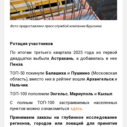
Фото предоставлено пресс-службой компании Брусника
Ротация участников
По итогам третьего квартала 2025 года из первой
двадцатки выбыла
Астрахань
, а добавилась в нее
Пенза
.
ТОП-50 покинули
Балашиха
и
Пушкино
(Московская
область), вместо них в рейтинг вошли
Архангельск
и
Нальчик
.
ТОП-100 пополнили
Энгельс
,
Мариуполь
и
Кызыл
.
С полным ТОП-100 застраиваемых населенных
пунктов можно ознакомиться
здесь
.
Принимаем заказы на глубинное исследование
регионов, городов или локаций для принятия