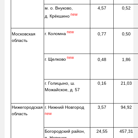
м. о. Внуково,
4,57
0,52
new
д.
Крёкшино
new
г. Коломна
Московская
0,77
0,50
область
new
г. Щелково
0,48
1,86
г. Голицыно, ш.
0,16
21,03
Можайское, д. 57
Нижегородская
г. Нижний Новгород
3,57
94,92
область
new
Богородский район,
24,55
457,31
п. Новинки