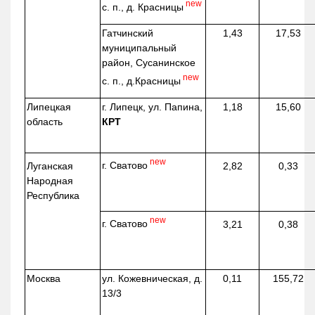
new
с. п., д. Красницы
Гатчинский
1,43
17,53
муниципальный
район, Сусанинское
new
с. п.,
д.Красницы
Липецкая
г. Липецк, ул. Папина,
1,18
15,60
область
КРТ
new
г. Сватово
Луганская
2,82
0,33
Народная
Республика
new
г. Сватово
3,21
0,38
Москва
ул.
Кожевническая
, д.
0,11
155,72
13/3