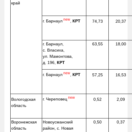
край
new
г. Барнаул
,
КРТ
74,73
20,37
г. Барнаул,
63,55
18,00
с. Власиха,
ул. Мамонтова,
д. 196,
КРТ
new
г. Барнаул
,
КРТ
57,25
16,53
new
г. Череповец
Вологодская
0,52
2,09
область
Воронежская
Новоусманский
0,50
0,37
область
район, с. Новая