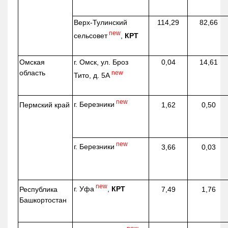
Верх-
Тулинский
114,29
82,66
new
сельсовет
,
КРТ
Омская
г. Омск, ул. Броз
0,04
14,61
область
new
Тито, д. 5А
new
г. Березники
Пермский край
1,62
0,50
new
г. Березники
3,66
0,03
new
г. Уфа
,
КРТ
Республика
7,49
1,76
Башкортостан