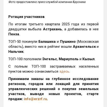
Фото предоставлено пресс-службой компании Брусника
Ротация участников
По итогам третьего квартала 2025 года из первой
двадцатки выбыла
Астрахань
, а добавилась в нее
Пенза
.
ТОП-50 покинули
Балашиха
и
Пушкино
(Московская
область), вместо них в рейтинг вошли
Архангельск
и
Нальчик
.
ТОП-100 пополнили
Энгельс
,
Мариуполь
и
Кызыл
.
С полным ТОП-100 застраиваемых населенных
пунктов можно ознакомиться
здесь
.
Принимаем заказы на глубинное исследование
регионов, городов или локаций для принятия
управленческих решений о покупке земельных
участков, выводе новых проектов, старте
продаж:
info@erzrf.ru
.