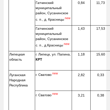
Гатчинский
0,84
11,73
муниципальный
район, Сусанинское
new
с. п., д. Красницы
Гатчинский
1,43
17,53
муниципальный
район, Сусанинское
new
с. п.,
д.Красницы
Липецкая
г. Липецк, ул. Папина,
1,18
15,60
область
КРТ
new
г. Сватово
Луганская
2,82
0,33
Народная
Республика
new
г. Сватово
3,21
0,38