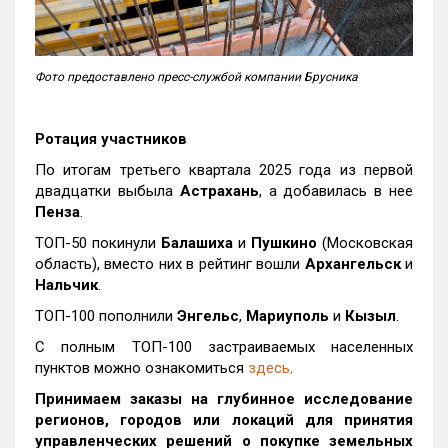
Фото предоставлено пресс-службой компании Брусника
Ротация участников
По итогам третьего квартала 2025 года из первой
двадцатки выбыла
Астрахань
, а добавилась в нее
Пенза
.
ТОП-50 покинули
Балашиха
и
Пушкино
(Московская
область), вместо них в рейтинг вошли
Архангельск
и
Нальчик
.
ТОП-100 пополнили
Энгельс
,
Мариуполь
и
Кызыл
.
С полным ТОП-100 застраиваемых населенных
пунктов можно ознакомиться
здесь
.
Принимаем заказы на глубинное исследование
регионов, городов или локаций для принятия
управленческих решений о покупке земельных