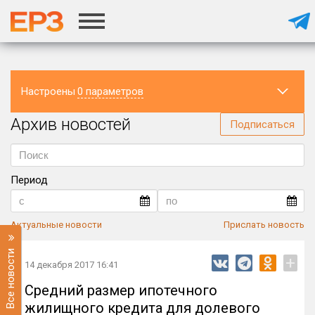
Настроены
0 параметров
Архив новостей
Регион
Подписаться
Период
Актуальные новости
Прислать новость
Все новости
+
14 декабря 2017 16:41
Средний размер ипотечного
жилищного кредита для долевого