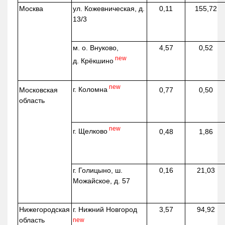
Москва
ул.
Кожевническая
, д.
0,11
155,72
13/3
м. о. Внуково,
4,57
0,52
new
д.
Крёкшино
new
г. Коломна
Московская
0,77
0,50
область
new
г. Щелково
0,48
1,86
г. Голицыно, ш.
0,16
21,03
Можайское, д. 57
Нижегородская
г. Нижний Новгород
3,57
94,92
область
new