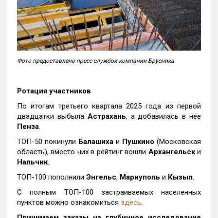
Фото предоставлено пресс-службой компании Брусника
Ротация участников
По итогам третьего квартала 2025 года из первой
двадцатки выбыла
Астрахань
, а добавилась в нее
Пенза
.
ТОП-50 покинули
Балашиха
и
Пушкино
(Московская
область), вместо них в рейтинг вошли
Архангельск
и
Нальчик
.
ТОП-100 пополнили
Энгельс
,
Мариуполь
и
Кызыл
.
С полным ТОП-100 застраиваемых населенных
пунктов можно ознакомиться
здесь
.
Принимаем заказы на глубинное исследование