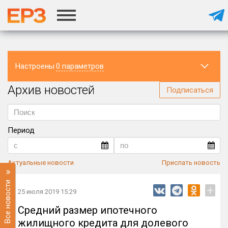
Настроены
0 параметров
Архив новостей
Регион
Подписаться
Период
Актуальные новости
Прислать новость
Все новости
+
25 июля 2019 15:29
Средний размер ипотечного
жилищного кредита для долевого