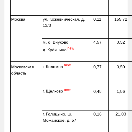
Москва
ул.
Кожевническая
, д.
0,11
155,72
13/3
м. о. Внуково,
4,57
0,52
new
д.
Крёкшино
new
г. Коломна
Московская
0,77
0,50
область
new
г. Щелково
0,48
1,86
г. Голицыно, ш.
0,16
21,03
Можайское, д. 57