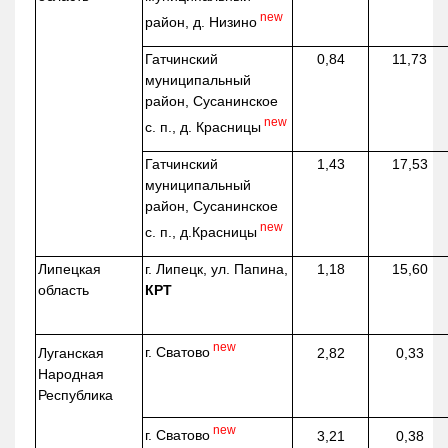
new
район, д.
Низино
Гатчинский
0,84
11,73
муниципальный
район, Сусанинское
new
с. п., д. Красницы
Гатчинский
1,43
17,53
муниципальный
район, Сусанинское
new
с. п.,
д.Красницы
Липецкая
г. Липецк, ул. Папина,
1,18
15,60
область
КРТ
new
г. Сватово
Луганская
2,82
0,33
Народная
Республика
new
г. Сватово
3,21
0,38