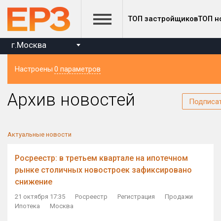
ТОП застройщиков
ТОП н
г.Москва
Настроены
0 параметров
Регион
Архив новостей
Подписа
Актуальные новости
Росреестр: в третьем квартале на ипотечном
рынке столичных новостроек зафиксировано
снижение
21 октября 17:35
Росреестр
Регистрация
Продажи
Ипотека
Москва