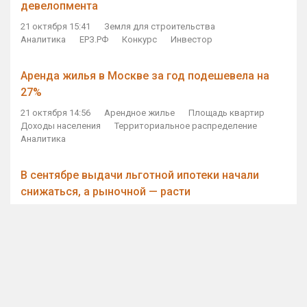
девелопмента
21 октября 15:41
Земля для строительства
Аналитика
ЕРЗ.РФ
Конкурс
Инвестор
Аренда жилья в Москве за год подешевела на
27%
21 октября 14:56
Арендное жилье
Площадь квартир
Доходы населения
Территориальное распределение
Аналитика
В сентябре выдачи льготной ипотеки начали
снижаться, а рыночной — расти
21 октября 14:11
Ипотека
Субсидирование ипотеки
Объем ИЖК
Количество ИЖК
Экспертное мнение
Виталий Мутко — Владимиру Путину: россияне
стали чаще выкупать квартиры без кредитов
21 октября 12:57
ДОМ.РФ
Проектное финансирование