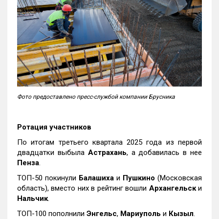
Фото предоставлено пресс-службой компании Брусника
Ротация участников
По итогам третьего квартала 2025 года из первой
двадцатки выбыла
Астрахань
, а добавилась в нее
Пенза
.
ТОП-50 покинули
Балашиха
и
Пушкино
(Московская
область), вместо них в рейтинг вошли
Архангельск
и
Нальчик
.
ТОП-100 пополнили
Энгельс
,
Мариуполь
и
Кызыл
.