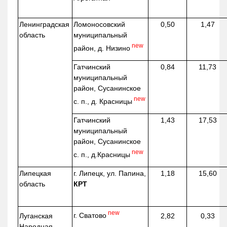
Ленинградская
Ломоносовский
0,50
1,47
область
муниципальный
new
район, д.
Низино
Гатчинский
0,84
11,73
муниципальный
район, Сусанинское
new
с. п., д. Красницы
Гатчинский
1,43
17,53
муниципальный
район, Сусанинское
new
с. п.,
д.Красницы
Липецкая
г. Липецк, ул. Папина,
1,18
15,60
область
КРТ
new
г. Сватово
Луганская
2,82
0,33
Народная