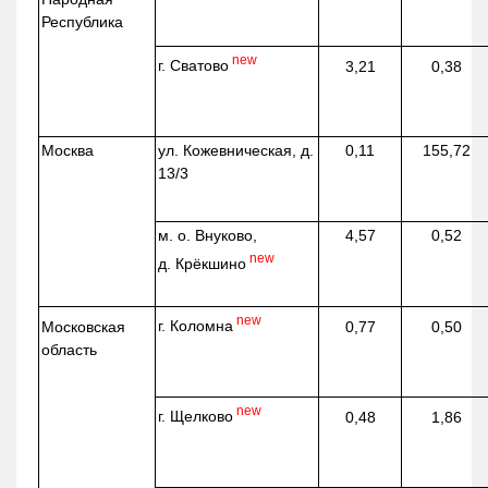
Республика
new
г. Сватово
3,21
0,38
Москва
ул.
Кожевническая
, д.
0,11
155,72
13/3
м. о. Внуково,
4,57
0,52
new
д.
Крёкшино
new
г. Коломна
Московская
0,77
0,50
область
new
г. Щелково
0,48
1,86