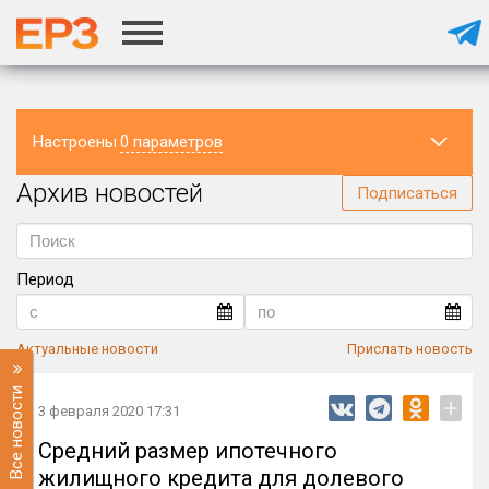
Настроены
0 параметров
Архив новостей
Регион
Подписаться
Период
Актуальные новости
Прислать новость
Все новости
+
3 февраля 2020 17:31
Средний размер ипотечного
жилищного кредита для долевого