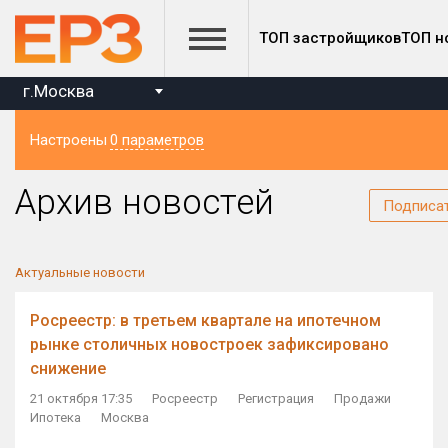
ТОП застройщиков
ТОП н
г.Москва
Настроены
0 параметров
Регион
Архив новостей
Подписа
Актуальные новости
Росреестр: в третьем квартале на ипотечном
рынке столичных новостроек зафиксировано
снижение
21 октября 17:35
Росреестр
Регистрация
Продажи
Ипотека
Москва