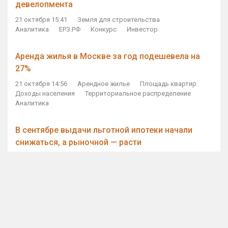
девелопмента
21 октября 15:41
Земля для строительства
Аналитика
ЕРЗ.РФ
Конкурс
Инвестор
Аренда жилья в Москве за год подешевела на
27%
21 октября 14:56
Арендное жилье
Площадь квартир
Доходы населения
Территориальное распределение
Аналитика
В сентябре выдачи льготной ипотеки начали
снижаться, а рыночной — расти
21 октября 14:11
Ипотека
Субсидирование ипотеки
Объем ИЖК
Количество ИЖК
Экспертное мнение
Виталий Мутко — Владимиру Путину: россияне
стали чаще выкупать квартиры без кредитов
21 октября 12:57
ДОМ.РФ
Проектное финансирование