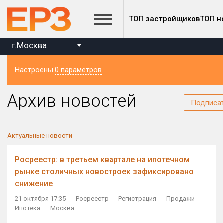
ТОП застройщиков
ТОП н
г.Москва
Настроены
0 параметров
Регион
Архив новостей
Подписа
Актуальные новости
Росреестр: в третьем квартале на ипотечном
рынке столичных новостроек зафиксировано
снижение
21 октября 17:35
Росреестр
Регистрация
Продажи
Ипотека
Москва