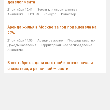
девелопмента
21 октября 15:41
Земля для строительства
Аналитика
ЕРЗ.РФ
Конкурс
Инвестор
Аренда жилья в Москве за год подешевела на
27%
21 октября 14:56
Арендное жилье
Площадь квартир
Доходы населения
Территориальное распределение
Аналитика
В сентябре выдачи льготной ипотеки начали
снижаться, а рыночной — расти
21 октября 14:11
Ипотека
Субсидирование ипотеки
Объем ИЖК
Количество ИЖК
Экспертное мнение
Виталий Мутко — Владимиру Путину: россияне
стали чаще выкупать квартиры без кредитов
21 октября 12:57
ДОМ.РФ
Проектное финансирование