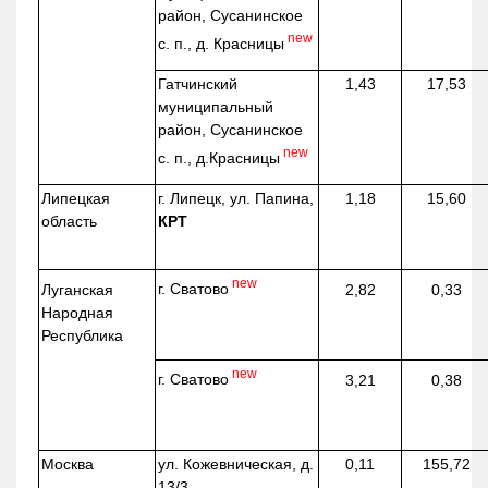
район, Сусанинское
new
с. п., д. Красницы
Гатчинский
1,43
17,53
муниципальный
район, Сусанинское
new
с. п.,
д.Красницы
Липецкая
г. Липецк, ул. Папина,
1,18
15,60
область
КРТ
new
г. Сватово
Луганская
2,82
0,33
Народная
Республика
new
г. Сватово
3,21
0,38
Москва
ул.
Кожевническая
, д.
0,11
155,72
13/3