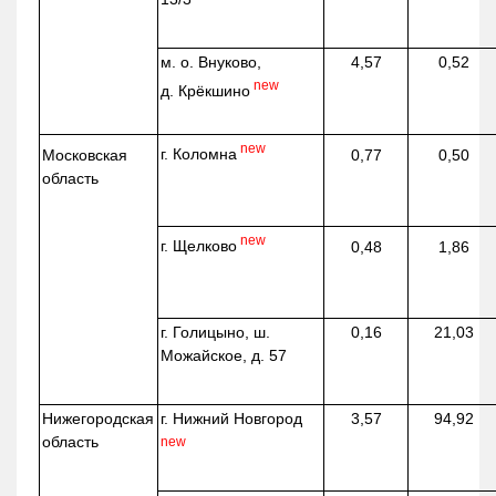
м. о. Внуково,
4,57
0,52
new
д.
Крёкшино
new
г. Коломна
Московская
0,77
0,50
область
new
г. Щелково
0,48
1,86
г. Голицыно, ш.
0,16
21,03
Можайское, д. 57
Нижегородская
г. Нижний Новгород
3,57
94,92
область
new