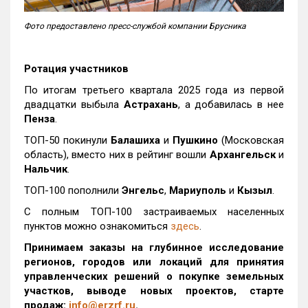
Фото предоставлено пресс-службой компании Брусника
Ротация участников
По итогам третьего квартала 2025 года из первой
двадцатки выбыла
Астрахань
, а добавилась в нее
Пенза
.
ТОП-50 покинули
Балашиха
и
Пушкино
(Московская
область), вместо них в рейтинг вошли
Архангельск
и
Нальчик
.
ТОП-100 пополнили
Энгельс
,
Мариуполь
и
Кызыл
.
С полным ТОП-100 застраиваемых населенных
пунктов можно ознакомиться
здесь
.
Принимаем заказы на глубинное исследование
регионов, городов или локаций для принятия
управленческих решений о покупке земельных
участков, выводе новых проектов, старте
продаж:
info@erzrf.ru
.