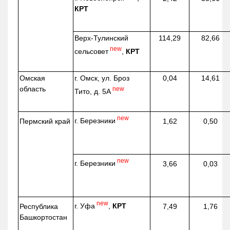
КРТ
Верх-
Тулинский
114,29
82,66
new
сельсовет
,
КРТ
Омская
г. Омск, ул. Броз
0,04
14,61
область
new
Тито, д. 5А
new
г. Березники
Пермский край
1,62
0,50
new
г. Березники
3,66
0,03
new
г. Уфа
,
КРТ
Республика
7,49
1,76
Башкортостан