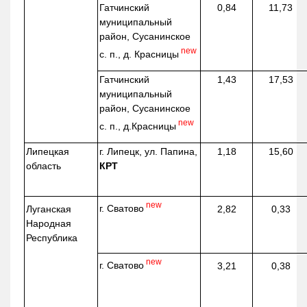
Гатчинский
0,84
11,73
муниципальный
район, Сусанинское
new
с. п., д. Красницы
Гатчинский
1,43
17,53
муниципальный
район, Сусанинское
new
с. п.,
д.Красницы
Липецкая
г. Липецк, ул. Папина,
1,18
15,60
область
КРТ
new
г. Сватово
Луганская
2,82
0,33
Народная
Республика
new
г. Сватово
3,21
0,38