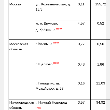
Москва
ул.
Кожевническая
, д.
0,11
155,72
13/3
м. о. Внуково,
4,57
0,52
new
д.
Крёкшино
new
г. Коломна
Московская
0,77
0,50
область
new
г. Щелково
0,48
1,86
г. Голицыно, ш.
0,16
21,03
Можайское, д. 57
Нижегородская
г. Нижний Новгород
3,57
94,92
область
new