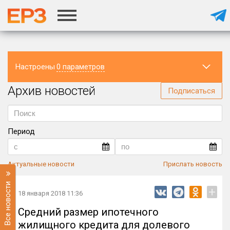
Настроены
0 параметров
Архив новостей
Регион
Подписаться
Период
Актуальные новости
Прислать новость
Все новости
+
18 января 2018 11:36
Средний размер ипотечного
жилищного кредита для долевого