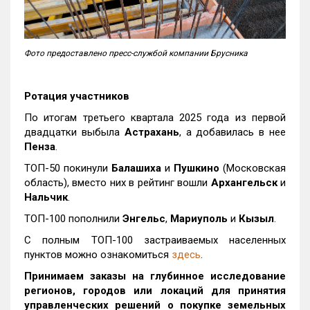
Фото предоставлено пресс-службой компании Брусника
Ротация участников
По итогам третьего квартала 2025 года из первой
двадцатки выбыла
Астрахань
, а добавилась в нее
Пенза
.
ТОП-50 покинули
Балашиха
и
Пушкино
(Московская
область), вместо них в рейтинг вошли
Архангельск
и
Нальчик
.
ТОП-100 пополнили
Энгельс
,
Мариуполь
и
Кызыл
.
С полным ТОП-100 застраиваемых населенных
пунктов можно ознакомиться
здесь
.
Принимаем заказы на глубинное исследование
регионов, городов или локаций для принятия
управленческих решений о покупке земельных