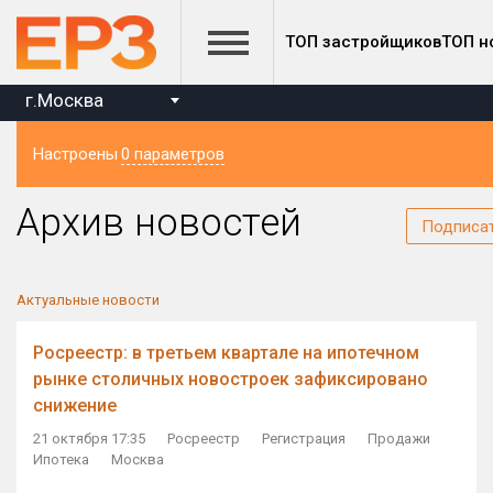
ТОП застройщиков
ТОП н
г.Москва
Настроены
0 параметров
Регион
Архив новостей
Подписа
Актуальные новости
Росреестр: в третьем квартале на ипотечном
рынке столичных новостроек зафиксировано
снижение
21 октября 17:35
Росреестр
Регистрация
Продажи
Ипотека
Москва