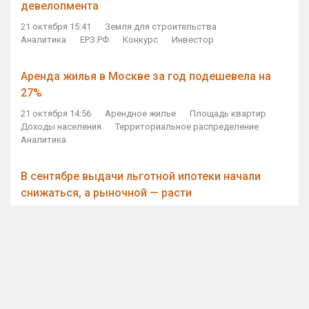
девелопмента
21 октября 15:41
Земля для строительства
Аналитика
ЕРЗ.РФ
Конкурс
Инвестор
Аренда жилья в Москве за год подешевела на
27%
21 октября 14:56
Арендное жилье
Площадь квартир
Доходы населения
Территориальное распределение
Аналитика
В сентябре выдачи льготной ипотеки начали
снижаться, а рыночной — расти
21 октября 14:11
Ипотека
Субсидирование ипотеки
Объем ИЖК
Количество ИЖК
Экспертное мнение
Виталий Мутко — Владимиру Путину: россияне
стали чаще выкупать квартиры без кредитов
21 октября 12:57
ДОМ.РФ
Проектное финансирование