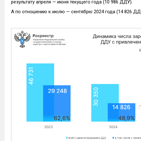
результату апреля — июня текущего года (10 986 ДДУ).
А по отношению к июлю — сентябрю 2024 года (14 826 ДДУ