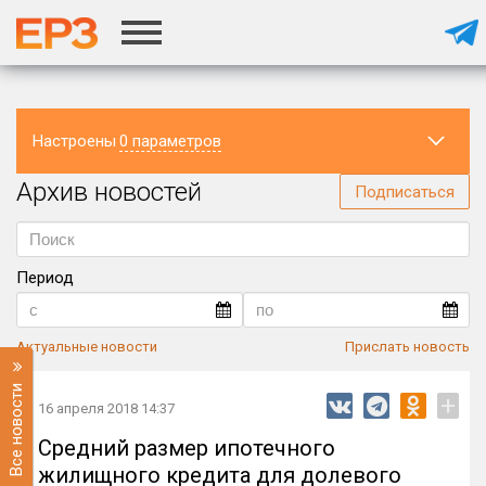
Настроены
0 параметров
Архив новостей
Регион
Подписаться
Период
Актуальные новости
Прислать новость
Все новости
+
16 апреля 2018 14:37
Средний размер ипотечного
жилищного кредита для долевого