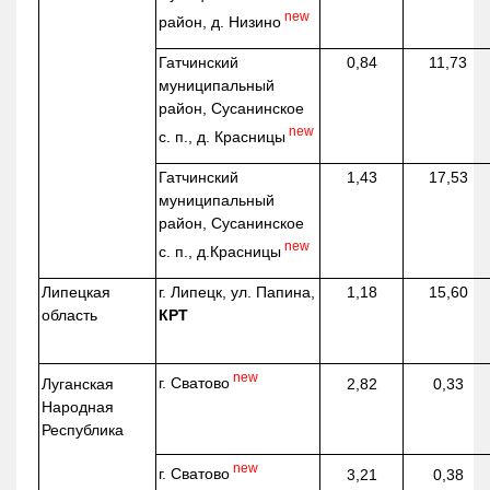
new
район, д.
Низино
Гатчинский
0,84
11,73
муниципальный
район, Сусанинское
new
с. п., д. Красницы
Гатчинский
1,43
17,53
муниципальный
район, Сусанинское
new
с. п.,
д.Красницы
Липецкая
г. Липецк, ул. Папина,
1,18
15,60
область
КРТ
new
г. Сватово
Луганская
2,82
0,33
Народная
Республика
new
г. Сватово
3,21
0,38