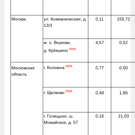
Москва
ул.
Кожевническая
, д.
0,11
155,72
13/3
м. о. Внуково,
4,57
0,52
new
д.
Крёкшино
new
г. Коломна
Московская
0,77
0,50
область
new
г. Щелково
0,48
1,86
г. Голицыно, ш.
0,16
21,03
Можайское, д. 57