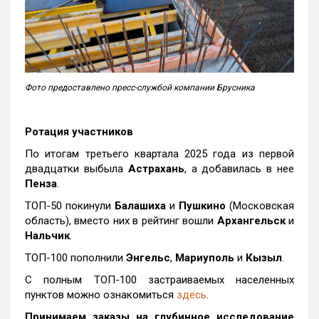
Фото предоставлено пресс-службой компании Брусника
Ротация участников
По итогам третьего квартала 2025 года из первой
двадцатки выбыла
Астрахань
, а добавилась в нее
Пенза
.
ТОП-50 покинули
Балашиха
и
Пушкино
(Московская
область), вместо них в рейтинг вошли
Архангельск
и
Нальчик
.
ТОП-100 пополнили
Энгельс
,
Мариуполь
и
Кызыл
.
С полным ТОП-100 застраиваемых населенных
пунктов можно ознакомиться
здесь
.
Принимаем заказы на глубинное исследование