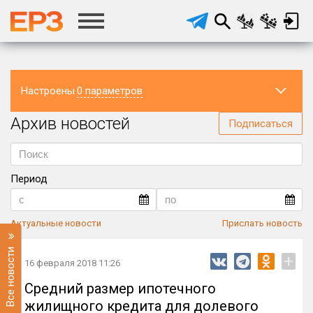
Настроены
0 параметров
Архив новостей
Регион
Подписаться
Период
Актуальные новости
Прислать новость
Все новости
+
16 февраля 2018 11:26
Средний размер ипотечного
жилищного кредита для долевого