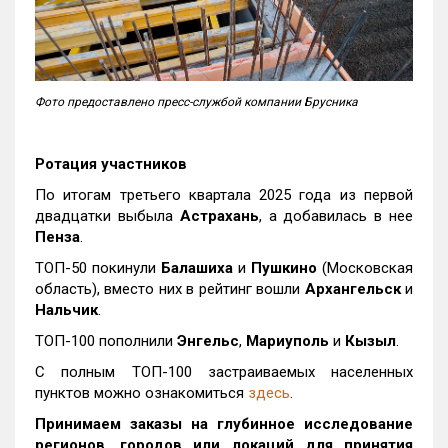
Фото предоставлено пресс-службой компании Брусника
Ротация участников
По итогам третьего квартала 2025 года из первой
двадцатки выбыла
Астрахань
, а добавилась в нее
Пенза
.
ТОП-50 покинули
Балашиха
и
Пушкино
(Московская
область), вместо них в рейтинг вошли
Архангельск
и
Нальчик
.
ТОП-100 пополнили
Энгельс
,
Мариуполь
и
Кызыл
.
С полным ТОП-100 застраиваемых населенных
пунктов можно ознакомиться
здесь
.
Принимаем заказы на глубинное исследование
регионов, городов или локаций для принятия