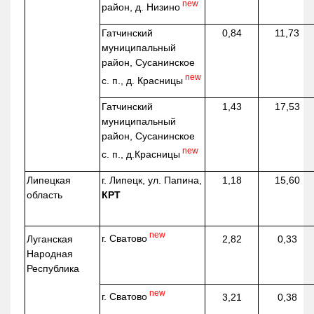
new
район, д.
Низино
Гатчинский
0,84
11,73
муниципальный
район, Сусанинское
new
с. п., д. Красницы
Гатчинский
1,43
17,53
муниципальный
район, Сусанинское
new
с. п.,
д.Красницы
Липецкая
г. Липецк, ул. Папина,
1,18
15,60
область
КРТ
new
г. Сватово
Луганская
2,82
0,33
Народная
Республика
new
г. Сватово
3,21
0,38