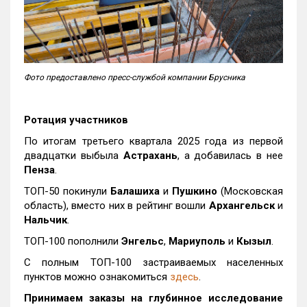
Фото предоставлено пресс-службой компании Брусника
Ротация участников
По итогам третьего квартала 2025 года из первой
двадцатки выбыла
Астрахань
, а добавилась в нее
Пенза
.
ТОП-50 покинули
Балашиха
и
Пушкино
(Московская
область), вместо них в рейтинг вошли
Архангельск
и
Нальчик
.
ТОП-100 пополнили
Энгельс
,
Мариуполь
и
Кызыл
.
С полным ТОП-100 застраиваемых населенных
пунктов можно ознакомиться
здесь
.
Принимаем заказы на глубинное исследование