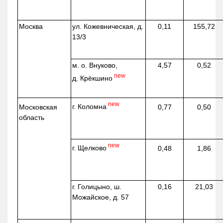
Москва
ул.
Кожевническая
, д.
0,11
155,72
13/3
м. о. Внуково,
4,57
0,52
new
д.
Крёкшино
new
г. Коломна
Московская
0,77
0,50
область
new
г. Щелково
0,48
1,86
г. Голицыно, ш.
0,16
21,03
Можайское, д. 57