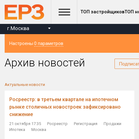
ТОП застройщиков
ТОП н
г.Москва
Настроены
0 параметров
Регион
Архив новостей
Подписа
Актуальные новости
Росреестр: в третьем квартале на ипотечном
рынке столичных новостроек зафиксировано
снижение
21 октября 17:35
Росреестр
Регистрация
Продажи
Ипотека
Москва