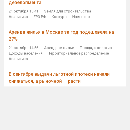
девелопмента
21 октября 15:41
Земля для строительства
Аналитика
ЕРЗ.РФ
Конкурс
Инвестор
Аренда жилья в Москве за год подешевела на
27%
21 октября 14:56
Арендное жилье
Площадь квартир
Доходы населения
Территориальное распределение
Аналитика
В сентябре выдачи льготной ипотеки начали
снижаться, а рыночной — расти
21 октября 14:11
Ипотека
Субсидирование ипотеки
Объем ИЖК
Количество ИЖК
Экспертное мнение
Виталий Мутко — Владимиру Путину: россияне
стали чаще выкупать квартиры без кредитов
21 октября 12:57
ДОМ.РФ
Проектное финансирование