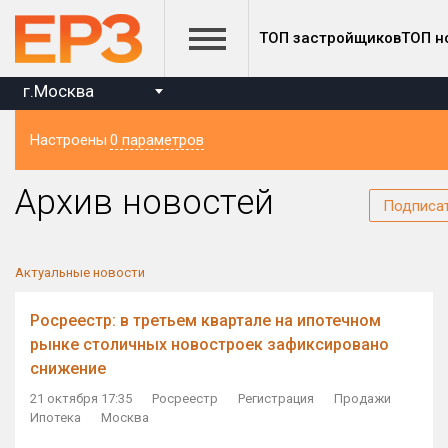
ТОП застройщиков
ТОП н
г.Москва
Настроены
0 параметров
Регион
Архив новостей
Подписа
Актуальные новости
Росреестр: в третьем квартале на ипотечном
рынке столичных новостроек зафиксировано
снижение
21 октября 17:35
Росреестр
Регистрация
Продажи
Ипотека
Москва