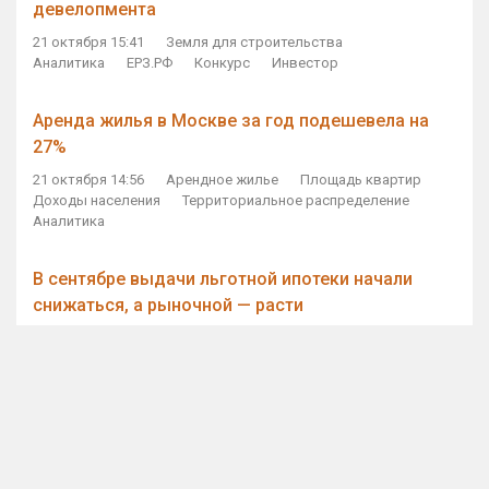
девелопмента
21 октября 15:41
Земля для строительства
Аналитика
ЕРЗ.РФ
Конкурс
Инвестор
Аренда жилья в Москве за год подешевела на
27%
21 октября 14:56
Арендное жилье
Площадь квартир
Доходы населения
Территориальное распределение
Аналитика
В сентябре выдачи льготной ипотеки начали
снижаться, а рыночной — расти
21 октября 14:11
Ипотека
Субсидирование ипотеки
Объем ИЖК
Количество ИЖК
Экспертное мнение
Виталий Мутко — Владимиру Путину: россияне
стали чаще выкупать квартиры без кредитов
21 октября 12:57
ДОМ.РФ
Проектное финансирование