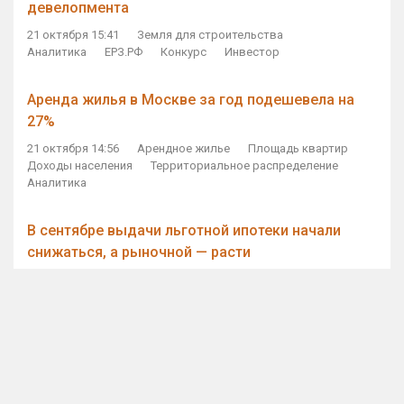
девелопмента
21 октября 15:41
Земля для строительства
Аналитика
ЕРЗ.РФ
Конкурс
Инвестор
Аренда жилья в Москве за год подешевела на
27%
21 октября 14:56
Арендное жилье
Площадь квартир
Доходы населения
Территориальное распределение
Аналитика
В сентябре выдачи льготной ипотеки начали
снижаться, а рыночной — расти
21 октября 14:11
Ипотека
Субсидирование ипотеки
Объем ИЖК
Количество ИЖК
Экспертное мнение
Виталий Мутко — Владимиру Путину: россияне
стали чаще выкупать квартиры без кредитов
21 октября 12:57
ДОМ.РФ
Проектное финансирование