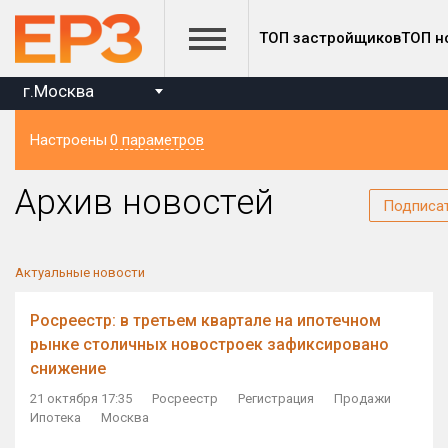
ТОП застройщиков
ТОП н
г.Москва
Настроены
0 параметров
Регион
Архив новостей
Подписа
Актуальные новости
Росреестр: в третьем квартале на ипотечном
рынке столичных новостроек зафиксировано
снижение
21 октября 17:35
Росреестр
Регистрация
Продажи
Ипотека
Москва