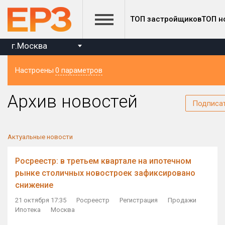
ТОП застройщиков
ТОП н
г.Москва
Настроены
0 параметров
Регион
Архив новостей
Подписа
Актуальные новости
Росреестр: в третьем квартале на ипотечном
рынке столичных новостроек зафиксировано
снижение
21 октября 17:35
Росреестр
Регистрация
Продажи
Ипотека
Москва