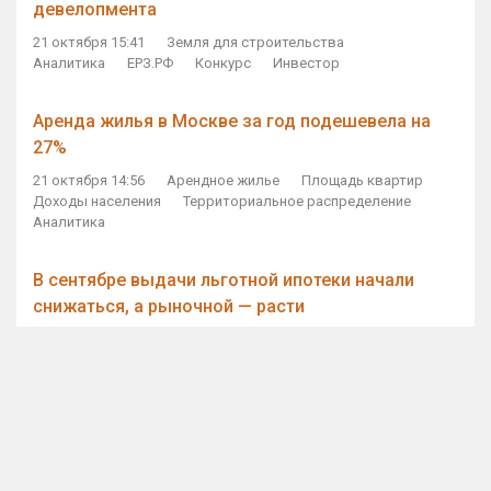
девелопмента
21 октября 15:41
Земля для строительства
Аналитика
ЕРЗ.РФ
Конкурс
Инвестор
Аренда жилья в Москве за год подешевела на
27%
21 октября 14:56
Арендное жилье
Площадь квартир
Доходы населения
Территориальное распределение
Аналитика
В сентябре выдачи льготной ипотеки начали
снижаться, а рыночной — расти
21 октября 14:11
Ипотека
Субсидирование ипотеки
Объем ИЖК
Количество ИЖК
Экспертное мнение
Виталий Мутко — Владимиру Путину: россияне
стали чаще выкупать квартиры без кредитов
21 октября 12:57
ДОМ.РФ
Проектное финансирование