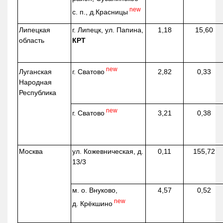
new
с. п.,
д.Красницы
Липецкая
г. Липецк, ул. Папина,
1,18
15,60
область
КРТ
new
г. Сватово
Луганская
2,82
0,33
Народная
Республика
new
г. Сватово
3,21
0,38
Москва
ул.
Кожевническая
, д.
0,11
155,72
13/3
м. о. Внуково,
4,57
0,52
new
д.
Крёкшино