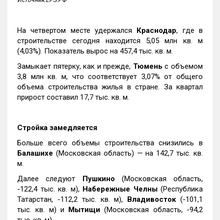
На четвертом месте удержался
Краснодар
, где в
строительстве сегодня находится 5,05 млн кв. м
(4,03%). Показатель вырос на 457,4 тыс. кв. м.
Замыкает пятерку, как и прежде,
Тюмень
с объемом
3,8 млн кв. м, что соответствует 3,07% от общего
объема строительства жилья в стране. За квартал
прирост составил 17,7 тыс. кв. м.
Стройка замедляется
Больше всего объемы строительства снизились в
Балашихе
(Московская область) — на 142,7 тыс. кв.
м.
Далее следуют
Пушкино
(Московская область,
-122,4 тыс. кв. м),
Набережные Челны
(Республика
Татарстан, -112,2 тыс. кв. м),
Владивосток
(-101,1
тыс. кв. м) и
Мытищи
(Московская область, -94,2
тыс. кв. м).