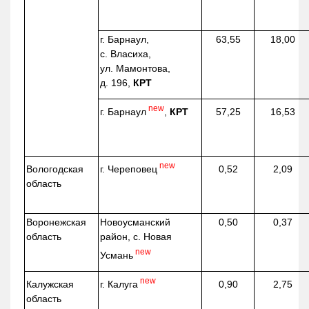
г. Барнаул,
63,55
18,00
с. Власиха,
ул. Мамонтова,
д. 196,
КРТ
new
г. Барнаул
,
КРТ
57,25
16,53
new
г. Череповец
Вологодская
0,52
2,09
область
Воронежская
Новоусманский
0,50
0,37
область
район, с. Новая
new
Усмань
new
г. Калуга
Калужская
0,90
2,75
область