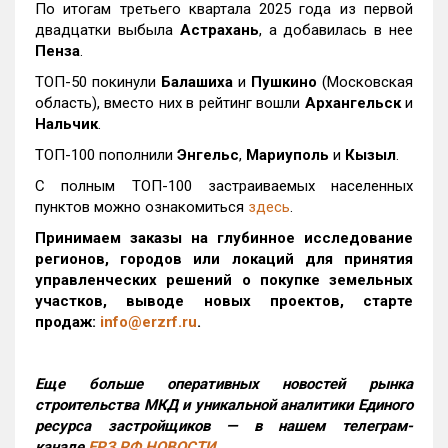
По итогам третьего квартала 2025 года из первой
двадцатки выбыла
Астрахань
, а добавилась в нее
Пенза
.
ТОП-50 покинули
Балашиха
и
Пушкино
(Московская
область), вместо них в рейтинг вошли
Архангельск
и
Нальчик
.
ТОП-100 пополнили
Энгельс
,
Мариуполь
и
Кызыл
.
С полным ТОП-100 застраиваемых населенных
пунктов можно ознакомиться
здесь
.
Принимаем заказы на глубинное исследование
регионов, городов или локаций для принятия
управленческих решений о покупке земельных
участков, выводе новых проектов, старте
продаж:
info@erzrf.ru
.
Еще больше оперативных новостей рынка
строительства МКД и уникальной аналитики Единого
ресурса застройщиков — в нашем телеграм-
канале
ЕРЗ.РФ НОВОСТИ
.