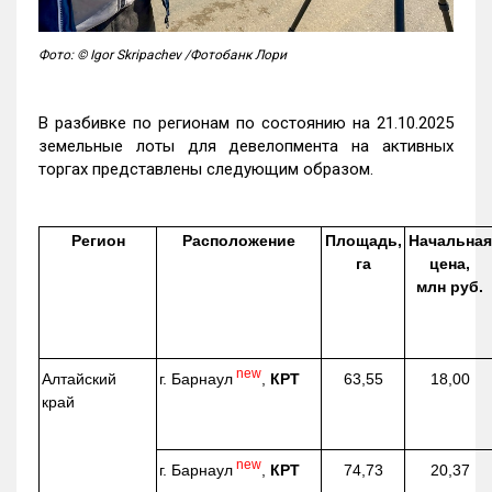
Фото: © Igor Skripachev /Фотобанк Лори
В разбивке по регионам по состоянию на 21.10.2025
земельные лоты для девелопмента на активных
торгах представлены следующим образом.
Регион
Расположение
Площадь,
Начальная
га
цена,
млн руб.
new
г. Барнаул
,
КРТ
Алтайский
63,55
18,00
край
new
г. Барнаул
,
КРТ
74,73
20,37