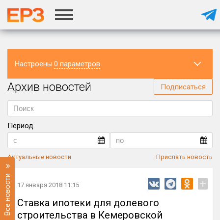
Настроены
0 параметров
Архив новостей
Регион
Подписаться
Период
Актуальные новости
Прислать новость
Все новости
+
17 января 2018 11:15
Ставка ипотеки для долевого
строительства в Кемеровской