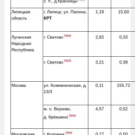
с. п.,
д.Красницы
Липецкая
г. Липецк, ул. Папина,
1,18
15,60
область
КРТ
new
г. Сватово
Луганская
2,82
0,33
Народная
Республика
new
г. Сватово
3,21
0,38
Москва
ул.
Кожевническая
, д.
0,11
155,72
13/3
м. о. Внуково,
4,57
0,52
new
д.
Крёкшино
new
г. Коломна
Московская
0,77
0,50