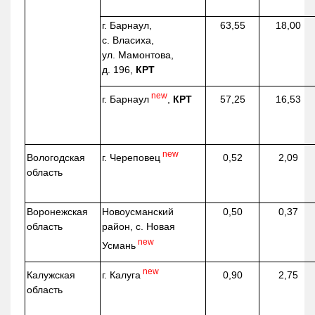
г. Барнаул,
63,55
18,00
с. Власиха,
ул. Мамонтова,
д. 196,
КРТ
new
г. Барнаул
,
КРТ
57,25
16,53
new
г. Череповец
Вологодская
0,52
2,09
область
Воронежская
Новоусманский
0,50
0,37
область
район, с. Новая
new
Усмань
new
г. Калуга
Калужская
0,90
2,75
область