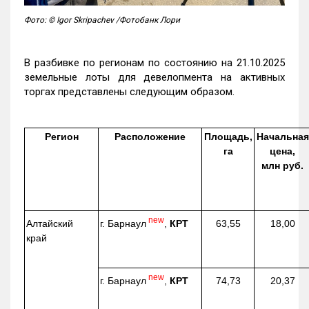
Фото: © Igor Skripachev /Фотобанк Лори
В разбивке по регионам по состоянию на 21.10.2025
земельные лоты для девелопмента на активных
торгах представлены следующим образом.
Регион
Расположение
Площадь,
Начальная
га
цена,
млн руб.
new
г. Барнаул
,
КРТ
Алтайский
63,55
18,00
край
new
г. Барнаул
,
КРТ
74,73
20,37