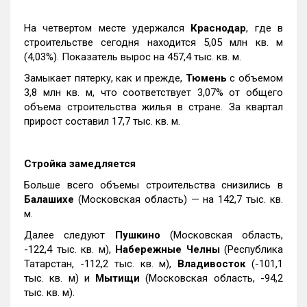
На четвертом месте удержался
Краснодар
, где в
строительстве сегодня находится 5,05 млн кв. м
(4,03%). Показатель вырос на 457,4 тыс. кв. м.
Замыкает пятерку, как и прежде,
Тюмень
с объемом
3,8 млн кв. м, что соответствует 3,07% от общего
объема строительства жилья в стране. За квартал
прирост составил 17,7 тыс. кв. м.
Стройка замедляется
Больше всего объемы строительства снизились в
Балашихе
(Московская область) — на 142,7 тыс. кв.
м.
Далее следуют
Пушкино
(Московская область,
-122,4 тыс. кв. м),
Набережные Челны
(Республика
Татарстан, -112,2 тыс. кв. м),
Владивосток
(-101,1
тыс. кв. м) и
Мытищи
(Московская область, -94,2
тыс. кв. м).