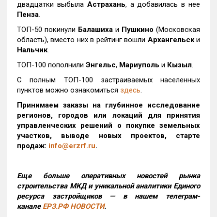
двадцатки выбыла
Астрахань
, а добавилась в нее
Пенза
.
ТОП-50 покинули
Балашиха
и
Пушкино
(Московская
область), вместо них в рейтинг вошли
Архангельск
и
Нальчик
.
ТОП-100 пополнили
Энгельс
,
Мариуполь
и
Кызыл
.
С полным ТОП-100 застраиваемых населенных
пунктов можно ознакомиться
здесь
.
Принимаем заказы на глубинное исследование
регионов, городов или локаций для принятия
управленческих решений о покупке земельных
участков, выводе новых проектов, старте
продаж:
info@erzrf.ru
.
Еще больше оперативных новостей рынка
строительства МКД и уникальной аналитики Единого
ресурса застройщиков — в нашем телеграм-
канале
ЕРЗ.РФ НОВОСТИ
.