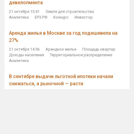
девелопмента
21 октября 15:41
Земля для строительства
Аналитика
ЕРЗ.РФ
Конкурс
Инвестор
Аренда жилья в Москве за год подешевела на
27%
21 октября 14:56
Арендное жилье
Площадь квартир
Доходы населения
Территориальное распределение
Аналитика
В сентябре выдачи льготной ипотеки начали
снижаться, а рыночной — расти
21 октября 14:11
Ипотека
Субсидирование ипотеки
Объем ИЖК
Количество ИЖК
Экспертное мнение
Виталий Мутко — Владимиру Путину: россияне
стали чаще выкупать квартиры без кредитов
21 октября 12:57
ДОМ.РФ
Проектное финансирование