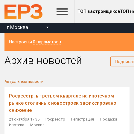
ТОП застройщиков
ТОП н
г.Москва
Настроены
0 параметров
Регион
Архив новостей
Подписа
Актуальные новости
Росреестр: в третьем квартале на ипотечном
рынке столичных новостроек зафиксировано
снижение
21 октября 17:35
Росреестр
Регистрация
Продажи
Ипотека
Москва