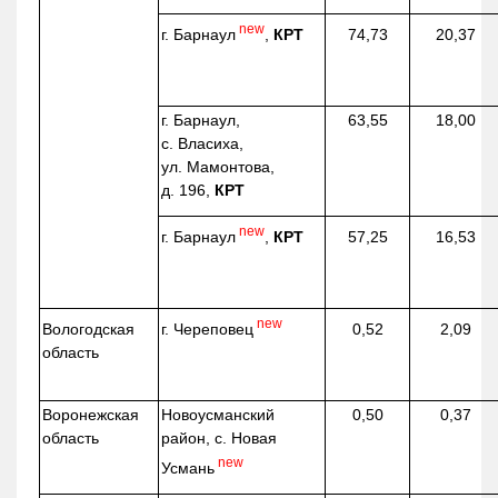
new
г. Барнаул
,
КРТ
74,73
20,37
г. Барнаул,
63,55
18,00
с. Власиха,
ул. Мамонтова,
д. 196,
КРТ
new
г. Барнаул
,
КРТ
57,25
16,53
new
г. Череповец
Вологодская
0,52
2,09
область
Воронежская
Новоусманский
0,50
0,37
область
район, с. Новая
new
Усмань