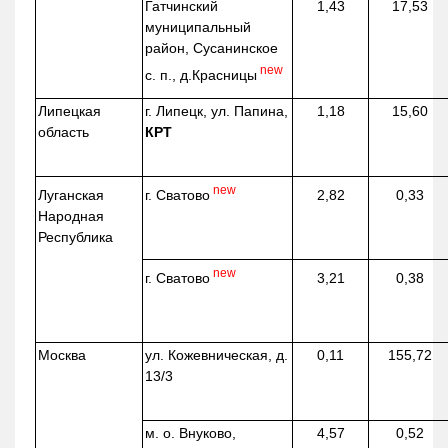
Гатчинский
1,43
17,53
муниципальный
район, Сусанинское
new
с. п.,
д.Красницы
Липецкая
г. Липецк, ул. Папина,
1,18
15,60
область
КРТ
new
г. Сватово
Луганская
2,82
0,33
Народная
Республика
new
г. Сватово
3,21
0,38
Москва
ул.
Кожевническая
, д.
0,11
155,72
13/3
м. о. Внуково,
4,57
0,52