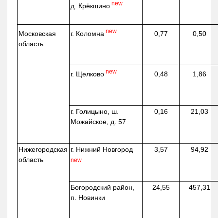
new
д.
Крёкшино
new
г. Коломна
Московская
0,77
0,50
область
new
г. Щелково
0,48
1,86
г. Голицыно, ш.
0,16
21,03
Можайское, д. 57
Нижегородская
г. Нижний Новгород
3,57
94,92
область
new
Богородский район,
24,55
457,31
п. Новинки