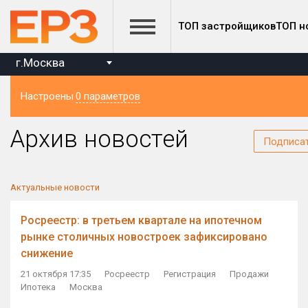
ТОП застройщиков
ТОП н
г.Москва
Настроены
0 параметров
Регион
Архив новостей
Подписа
Актуальные новости
Росреестр: в третьем квартале на ипотечном
рынке столичных новостроек зафиксировано
снижение
21 октября 17:35
Росреестр
Регистрация
Продажи
Ипотека
Москва