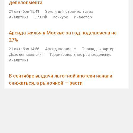
девелопмента
21 октября 15:41
Земля для строительства
Аналитика
ЕРЗ.РФ
Конкурс
Инвестор
Аренда жилья в Москве за год подешевела на
27%
21 октября 14:56
Арендное жилье
Площадь квартир
Доходы населения
Территориальное распределение
Аналитика
В сентябре выдачи льготной ипотеки начали
снижаться, а рыночной — расти
21 октября 14:11
Ипотека
Субсидирование ипотеки
Объем ИЖК
Количество ИЖК
Экспертное мнение
Виталий Мутко — Владимиру Путину: россияне
стали чаще выкупать квартиры без кредитов
21 октября 12:57
ДОМ.РФ
Проектное финансирование