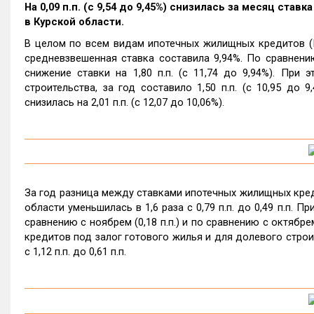
На 0,09 п.п. (с 9,54 до 9,45%) снизилась за месяц ст
в Курской области.
В целом по всем видам ипотечных жилищных кредитов (И
средневзвешенная ставка составила 9,94%. По сравнени
снижение ставки на 1,80 п.п. (с 11,74 до 9,94%). Пр
строительства, за год составило 1,50 п.п. (с 10,95 до
снизилась на 2,01 п.п. (с 12,07 до 10,06%).
За год разница между ставками ипотечных жилищных кред
области уменьшилась в 1,6 раза с 0,79 п.п. до 0,49 п.п. 
сравнению с ноябрем (0,18 п.п.) и по сравнению с октябре
кредитов под залог готового жилья и для долевого строит
с 1,12 п.п. до 0,61 п.п.