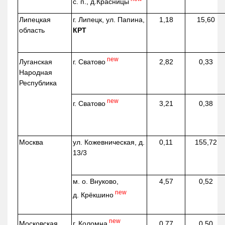
с. п.,
д.Красницы
Липецкая
г. Липецк, ул. Папина,
1,18
15,60
область
КРТ
new
г. Сватово
Луганская
2,82
0,33
Народная
Республика
new
г. Сватово
3,21
0,38
Москва
ул.
Кожевническая
, д.
0,11
155,72
13/3
м. о. Внуково,
4,57
0,52
new
д.
Крёкшино
new
г. Коломна
Московская
0,77
0,50