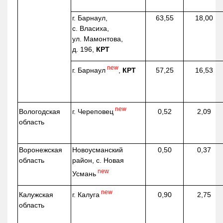
г. Барнаул,
63,55
18,00
с. Власиха,
ул. Мамонтова,
д. 196,
КРТ
new
г. Барнаул
,
КРТ
57,25
16,53
new
г. Череповец
Вологодская
0,52
2,09
область
Воронежская
Новоусманский
0,50
0,37
область
район, с. Новая
new
Усмань
new
г. Калуга
Калужская
0,90
2,75
область