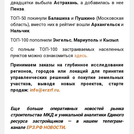
двадцатки выбыла
Астрахань
, а добавилась в нее
Пенза
.
ТОП-50 покинули
Балашиха
и
Пушкино
(Московская
область), вместо них в рейтинг вошли
Архангельск
и
Нальчик
.
ТОП-100 пополнили
Энгельс
,
Мариуполь
и
Кызыл
.
С полным ТОП-100 застраиваемых населенных
пунктов можно ознакомиться
здесь
.
Принимаем заказы на глубинное исследование
регионов, городов или локаций для принятия
управленческих решений о покупке земельных
участков, выводе новых проектов, старте
продаж:
info@erzrf.ru
.
Еще больше оперативных новостей рынка
строительства МКД и уникальной аналитики Единого
ресурса застройщиков — в нашем телеграм-
канале
ЕРЗ.РФ НОВОСТИ
.