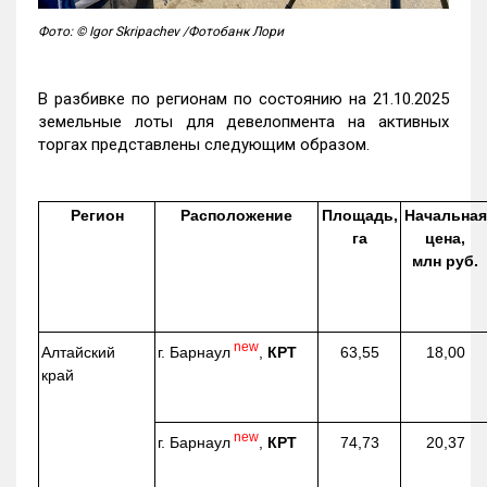
Фото: © Igor Skripachev /Фотобанк Лори
В разбивке по регионам по состоянию на 21.10.2025
земельные лоты для девелопмента на активных
торгах представлены следующим образом.
Регион
Расположение
Площадь,
Начальная
га
цена,
млн руб.
new
г. Барнаул
,
КРТ
Алтайский
63,55
18,00
край
new
г. Барнаул
,
КРТ
74,73
20,37