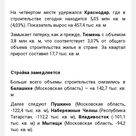
На четвертом месте удержался
Краснодар
, где в
строительстве сегодня находится 5,05 млн кв. м
(4,03%). Показатель вырос на 457,4 тыс. кв. м.
Замыкает пятерку, как и прежде,
Тюмень
с объемом
3,8 млн кв. м, что соответствует 3,07% от общего
объема строительства жилья в стране. За квартал
прирост составил 17,7 тыс. кв. м.
Стройка замедляется
Больше всего объемы строительства снизились в
Балашихе
(Московская область) — на 142,7 тыс. кв.
м.
Далее следуют
Пушкино
(Московская область,
-122,4 тыс. кв. м),
Набережные Челны
(Республика
Татарстан, -112,2 тыс. кв. м),
Владивосток
(-101,1
тыс. кв. м) и
Мытищи
(Московская область, -94,2
тыс. кв. м).