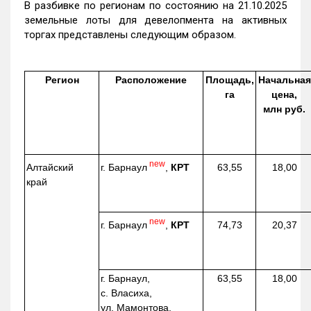
В разбивке по регионам по состоянию на 21.10.2025
земельные лоты для девелопмента на активных
торгах представлены следующим образом.
Регион
Расположение
Площадь,
Начальная
га
цена,
млн руб.
new
г. Барнаул
,
КРТ
Алтайский
63,55
18,00
край
new
г. Барнаул
,
КРТ
74,73
20,37
г. Барнаул,
63,55
18,00
с. Власиха,
ул. Мамонтова,