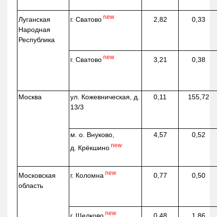
new
г. Сватово
Луганская
2,82
0,33
Народная
Республика
new
г. Сватово
3,21
0,38
Москва
ул.
Кожевническая
, д.
0,11
155,72
13/3
м. о. Внуково,
4,57
0,52
new
д.
Крёкшино
new
г. Коломна
Московская
0,77
0,50
область
new
г. Щелково
0,48
1,86