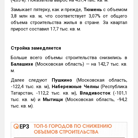
Замыкает пятерку, как и прежде,
Тюмень
с объемом
3,8 млн кв. м, что соответствует 3,07% от общего
объема строительства жилья в стране. За квартал
прирост составил 17,7 тыс. кв. м.
Стройка замедляется
Больше всего объемы строительства снизились в
Балашихе
(Московская область) — на 142,7 тыс. кв.
м.
Далее следуют
Пушкино
(Московская область,
-122,4 тыс. кв. м),
Набережные Челны
(Республика
Татарстан, -112,2 тыс. кв. м),
Владивосток
(-101,1
тыс. кв. м) и
Мытищи
(Московская область, -94,2
тыс. кв. м).