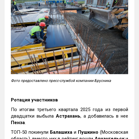
Фото предоставлено пресс-службой компании Брусника
Ротация участников
По итогам третьего квартала 2025 года из первой
двадцатки выбыла
Астрахань
, а добавилась в нее
Пенза
.
ТОП-50 покинули
Балашиха
и
Пушкино
(Московская
область), вместо них в рейтинг вошли
Архангельск
и