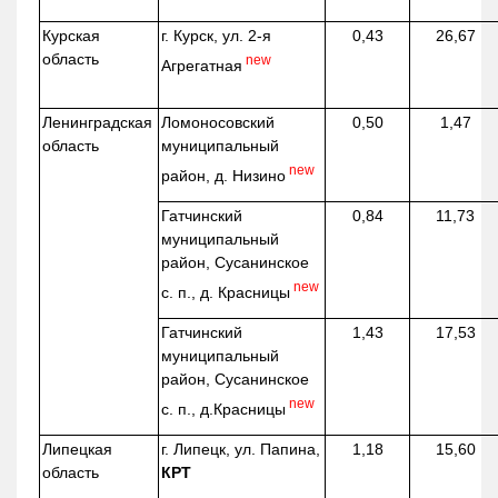
Курская
г. Курск, ул. 2-я
0,43
26,67
область
new
Агрегатная
Ленинградская
Ломоносовский
0,50
1,47
область
муниципальный
new
район, д.
Низино
Гатчинский
0,84
11,73
муниципальный
район, Сусанинское
new
с. п., д. Красницы
Гатчинский
1,43
17,53
муниципальный
район, Сусанинское
new
с. п.,
д.Красницы
Липецкая
г. Липецк, ул. Папина,
1,18
15,60
область
КРТ