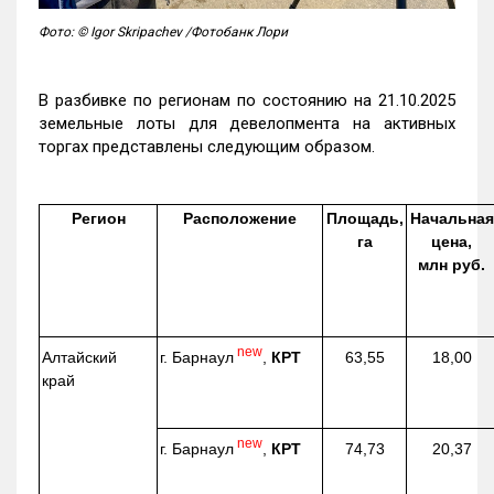
Фото: © Igor Skripachev /Фотобанк Лори
В разбивке по регионам по состоянию на 21.10.2025
земельные лоты для девелопмента на активных
торгах представлены следующим образом.
Регион
Расположение
Площадь,
Начальная
га
цена,
млн руб.
new
г. Барнаул
,
КРТ
Алтайский
63,55
18,00
край
new
г. Барнаул
,
КРТ
74,73
20,37