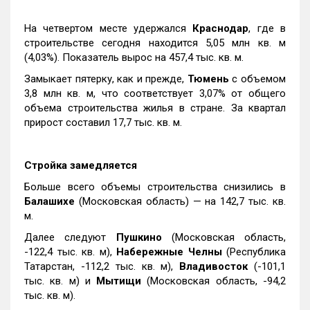
На четвертом месте удержался
Краснодар
, где в
строительстве сегодня находится 5,05 млн кв. м
(4,03%). Показатель вырос на 457,4 тыс. кв. м.
Замыкает пятерку, как и прежде,
Тюмень
с объемом
3,8 млн кв. м, что соответствует 3,07% от общего
объема строительства жилья в стране. За квартал
прирост составил 17,7 тыс. кв. м.
Стройка замедляется
Больше всего объемы строительства снизились в
Балашихе
(Московская область) — на 142,7 тыс. кв.
м.
Далее следуют
Пушкино
(Московская область,
-122,4 тыс. кв. м),
Набережные Челны
(Республика
Татарстан, -112,2 тыс. кв. м),
Владивосток
(-101,1
тыс. кв. м) и
Мытищи
(Московская область, -94,2
тыс. кв. м).