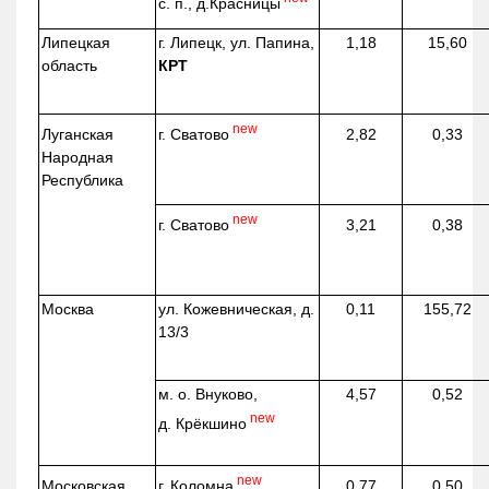
с. п.,
д.Красницы
Липецкая
г. Липецк, ул. Папина,
1,18
15,60
область
КРТ
new
г. Сватово
Луганская
2,82
0,33
Народная
Республика
new
г. Сватово
3,21
0,38
Москва
ул.
Кожевническая
, д.
0,11
155,72
13/3
м. о. Внуково,
4,57
0,52
new
д.
Крёкшино
new
г. Коломна
Московская
0,77
0,50