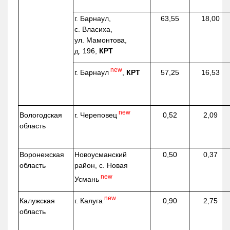
г. Барнаул,
63,55
18,00
с. Власиха,
ул. Мамонтова,
д. 196,
КРТ
new
г. Барнаул
,
КРТ
57,25
16,53
new
г. Череповец
Вологодская
0,52
2,09
область
Воронежская
Новоусманский
0,50
0,37
область
район, с. Новая
new
Усмань
new
г. Калуга
Калужская
0,90
2,75
область