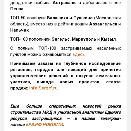
двадцатки выбыла
Астрахань
, а добавилась в нее
Пенза
.
ТОП-50 покинули
Балашиха
и
Пушкино
(Московская
область), вместо них в рейтинг вошли
Архангельск
и
Нальчик
.
ТОП-100 пополнили
Энгельс
,
Мариуполь
и
Кызыл
.
С полным ТОП-100 застраиваемых населенных
пунктов можно ознакомиться
здесь
.
Принимаем заказы на глубинное исследование
регионов, городов или локаций для принятия
управленческих решений о покупке земельных
участков, выводе новых проектов, старте
продаж:
info@erzrf.ru
.
Еще больше оперативных новостей рынка
строительства МКД и уникальной аналитики Единого
ресурса застройщиков — в нашем телеграм-
канале
ЕРЗ.РФ НОВОСТИ
.