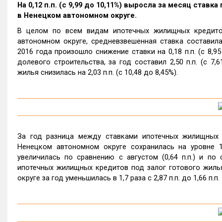
На 0,12 п.п. (с 9,99 до 10,11%) выросла за месяц ста
в Ненецком автономном округе.
В целом по всем видам ипотечных жилищных кредито
автономном округе, средневзвешенная ставка составила
2016 года произошло снижение ставки на 0,18 п.п. (с 8,
долевого строительства, за год составил 2,50 п.п. (с 7
жилья снизилась на 2,03 п.п. (с 10,48 до 8,45%).
За год разница между ставками ипотечных жилищных 
Ненецком автономном округе сохранилась на уровне 1
увеличилась по сравнению с августом (0,64 п.п.) и по 
ипотечных жилищных кредитов под залог готового жиль
округе за год уменьшилась в 1,7 раза с 2,87 п.п. до 1,66 п.п.