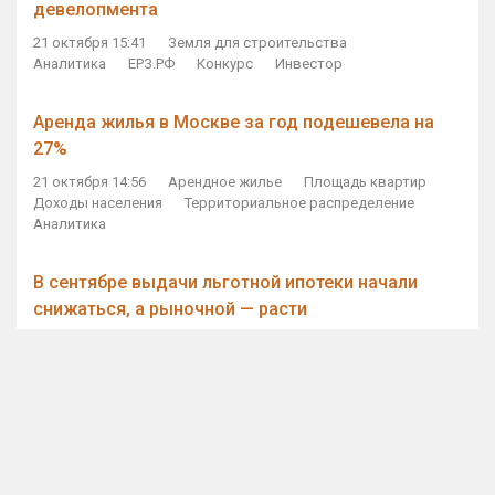
девелопмента
21 октября 15:41
Земля для строительства
Аналитика
ЕРЗ.РФ
Конкурс
Инвестор
Аренда жилья в Москве за год подешевела на
27%
21 октября 14:56
Арендное жилье
Площадь квартир
Доходы населения
Территориальное распределение
Аналитика
В сентябре выдачи льготной ипотеки начали
снижаться, а рыночной — расти
21 октября 14:11
Ипотека
Субсидирование ипотеки
Объем ИЖК
Количество ИЖК
Экспертное мнение
Виталий Мутко — Владимиру Путину: россияне
стали чаще выкупать квартиры без кредитов
21 октября 12:57
ДОМ.РФ
Проектное финансирование