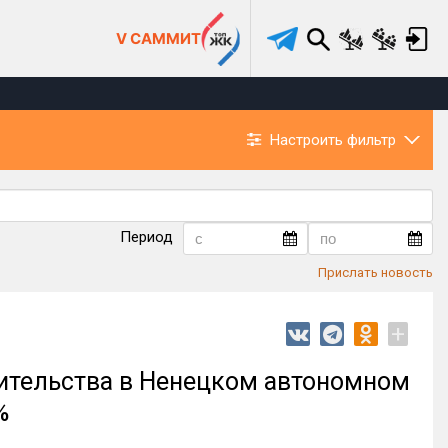
V САММИТ
Настроить фильтр
Период
Прислать новость
+
оительства в Ненецком автономном
%