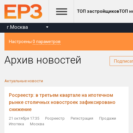
ТОП застройщиков
ТОП н
г.Москва
Настроены
0 параметров
Регион
Архив новостей
Подписа
Актуальные новости
Росреестр: в третьем квартале на ипотечном
рынке столичных новостроек зафиксировано
снижение
21 октября 17:35
Росреестр
Регистрация
Продажи
Ипотека
Москва