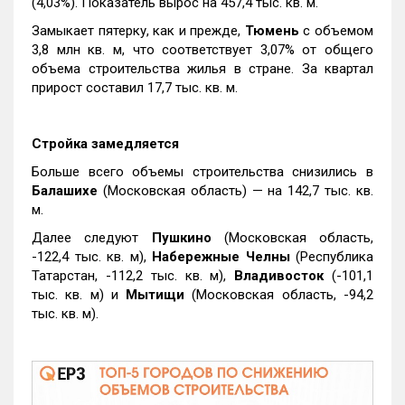
(4,03%). Показатель вырос на 457,4 тыс. кв. м.
Замыкает пятерку, как и прежде,
Тюмень
с объемом
3,8 млн кв. м, что соответствует 3,07% от общего
объема строительства жилья в стране. За квартал
прирост составил 17,7 тыс. кв. м.
Стройка замедляется
Больше всего объемы строительства снизились в
Балашихе
(Московская область) — на 142,7 тыс. кв.
м.
Далее следуют
Пушкино
(Московская область,
-122,4 тыс. кв. м),
Набережные Челны
(Республика
Татарстан, -112,2 тыс. кв. м),
Владивосток
(-101,1
тыс. кв. м) и
Мытищи
(Московская область, -94,2
тыс. кв. м).