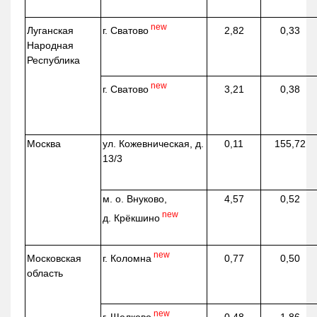
new
г. Сватово
Луганская
2,82
0,33
Народная
Республика
new
г. Сватово
3,21
0,38
Москва
ул.
Кожевническая
, д.
0,11
155,72
13/3
м. о. Внуково,
4,57
0,52
new
д.
Крёкшино
new
г. Коломна
Московская
0,77
0,50
область
new
г. Щелково