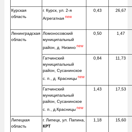
Курская
г. Курск, ул. 2-я
0,43
26,67
область
new
Агрегатная
Ленинградская
Ломоносовский
0,50
1,47
область
муниципальный
new
район, д.
Низино
Гатчинский
0,84
11,73
муниципальный
район, Сусанинское
new
с. п., д. Красницы
Гатчинский
1,43
17,53
муниципальный
район, Сусанинское
new
с. п.,
д.Красницы
Липецкая
г. Липецк, ул. Папина,
1,18
15,60
область
КРТ