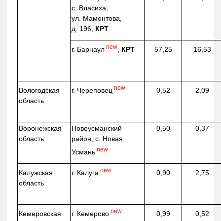
с. Власиха,
ул. Мамонтова,
д. 196,
КРТ
new
г. Барнаул
,
КРТ
57,25
16,53
new
г. Череповец
Вологодская
0,52
2,09
область
Воронежская
Новоусманский
0,50
0,37
область
район, с. Новая
new
Усмань
new
г. Калуга
Калужская
0,90
2,75
область
new
г. Кемерово
Кемеровская
0,99
0,52