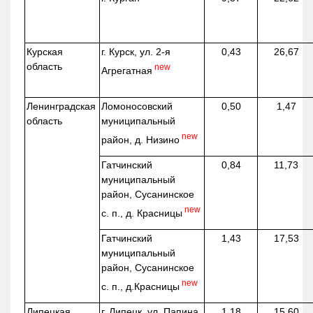
Курская
г. Курск, ул. 2-я
0,43
26,67
область
new
Агрегатная
Ленинградская
Ломоносовский
0,50
1,47
область
муниципальный
new
район, д.
Низино
Гатчинский
0,84
11,73
муниципальный
район, Сусанинское
new
с. п., д. Красницы
Гатчинский
1,43
17,53
муниципальный
район, Сусанинское
new
с. п.,
д.Красницы
Липецкая
г. Липецк, ул. Папина,
1,18
15,60