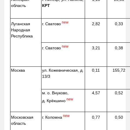
область
КРТ
new
г. Сватово
Луганская
2,82
0,33
Народная
Республика
new
г. Сватово
3,21
0,38
Москва
ул.
Кожевническая
, д.
0,11
155,72
13/3
м. о. Внуково,
4,57
0,52
new
д.
Крёкшино
new
г. Коломна
Московская
0,77
0,50
область