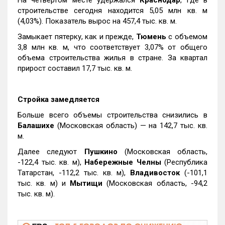
строительстве сегодня находится 5,05 млн кв. м
(4,03%). Показатель вырос на 457,4 тыс. кв. м.
Замыкает пятерку, как и прежде,
Тюмень
с объемом
3,8 млн кв. м, что соответствует 3,07% от общего
объема строительства жилья в стране. За квартал
прирост составил 17,7 тыс. кв. м.
Стройка замедляется
Больше всего объемы строительства снизились в
Балашихе
(Московская область) — на 142,7 тыс. кв.
м.
Далее следуют
Пушкино
(Московская область,
-122,4 тыс. кв. м),
Набережные Челны
(Республика
Татарстан, -112,2 тыс. кв. м),
Владивосток
(-101,1
тыс. кв. м) и
Мытищи
(Московская область, -94,2
тыс. кв. м).