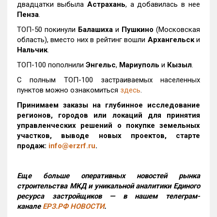
двадцатки выбыла
Астрахань
, а добавилась в нее
Пенза
.
ТОП-50 покинули
Балашиха
и
Пушкино
(Московская
область), вместо них в рейтинг вошли
Архангельск
и
Нальчик
.
ТОП-100 пополнили
Энгельс
,
Мариуполь
и
Кызыл
.
С полным ТОП-100 застраиваемых населенных
пунктов можно ознакомиться
здесь
.
Принимаем заказы на глубинное исследование
регионов, городов или локаций для принятия
управленческих решений о покупке земельных
участков, выводе новых проектов, старте
продаж:
info@erzrf.ru
.
Еще больше оперативных новостей рынка
строительства МКД и уникальной аналитики Единого
ресурса застройщиков — в нашем телеграм-
канале
ЕРЗ.РФ НОВОСТИ
.