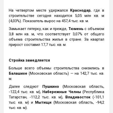
На четвертом месте удержался
Краснодар
, где в
строительстве сегодня находится 5,05 млн кв. м
(4,03%). Показатель вырос на 457,4 тыс. кв. м.
Замыкает пятерку, как и прежде,
Тюмень
с объемом
3,8 млн кв. м, что соответствует 3,07% от общего
объема строительства жилья в стране. За квартал
прирост составил 17,7 тыс. кв. м.
Стройка замедляется
Больше всего объемы строительства снизились в
Балашихе
(Московская область) — на 142,7 тыс. кв.
м.
Далее следуют
Пушкино
(Московская область,
-122,4 тыс. кв. м),
Набережные Челны
(Республика
Татарстан, -112,2 тыс. кв. м),
Владивосток
(-101,1
тыс. кв. м) и
Мытищи
(Московская область, -94,2
тыс. кв. м).