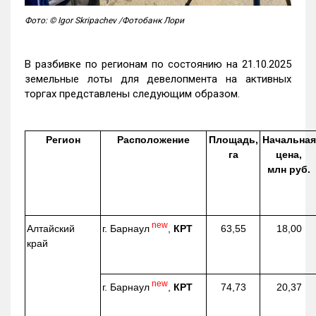
Фото: © Igor Skripachev /Фотобанк Лори
В разбивке по регионам по состоянию на 21.10.2025
земельные лоты для девелопмента на активных
торгах представлены следующим образом.
Регион
Расположение
Площадь,
Начальная
га
цена,
млн руб.
new
г. Барнаул
,
КРТ
Алтайский
63,55
18,00
край
new
г. Барнаул
,
КРТ
74,73
20,37