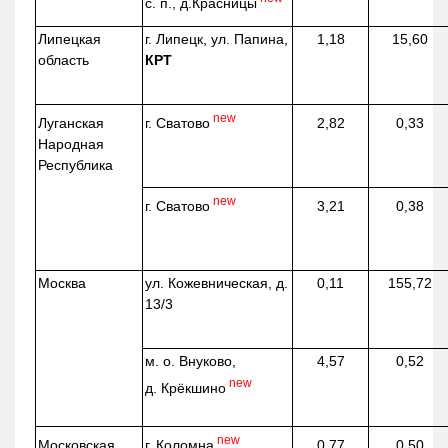
с. п.,
д.Красницы
Липецкая
г. Липецк, ул. Папина,
1,18
15,60
область
КРТ
new
г. Сватово
Луганская
2,82
0,33
Народная
Республика
new
г. Сватово
3,21
0,38
Москва
ул.
Кожевническая
, д.
0,11
155,72
13/3
м. о. Внуково,
4,57
0,52
new
д.
Крёкшино
new
г. Коломна
Московская
0,77
0,50