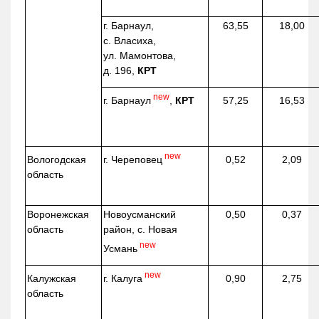
г. Барнаул,
63,55
18,00
с. Власиха,
ул. Мамонтова,
д. 196,
КРТ
new
г. Барнаул
,
КРТ
57,25
16,53
new
г. Череповец
Вологодская
0,52
2,09
область
Воронежская
Новоусманский
0,50
0,37
область
район, с. Новая
new
Усмань
new
г. Калуга
Калужская
0,90
2,75
область