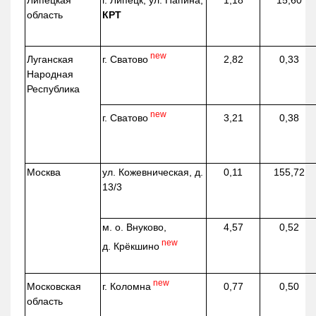
Липецкая
г. Липецк, ул. Папина,
1,18
15,60
область
КРТ
new
г. Сватово
Луганская
2,82
0,33
Народная
Республика
new
г. Сватово
3,21
0,38
Москва
ул.
Кожевническая
, д.
0,11
155,72
13/3
м. о. Внуково,
4,57
0,52
new
д.
Крёкшино
new
г. Коломна
Московская
0,77
0,50
область