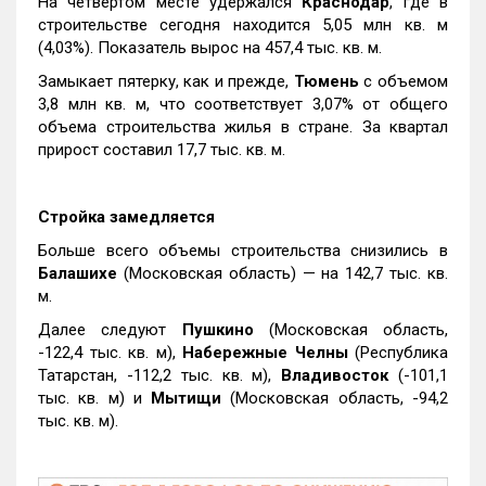
На четвертом месте удержался
Краснодар
, где в
строительстве сегодня находится 5,05 млн кв. м
(4,03%). Показатель вырос на 457,4 тыс. кв. м.
Замыкает пятерку, как и прежде,
Тюмень
с объемом
3,8 млн кв. м, что соответствует 3,07% от общего
объема строительства жилья в стране. За квартал
прирост составил 17,7 тыс. кв. м.
Стройка замедляется
Больше всего объемы строительства снизились в
Балашихе
(Московская область) — на 142,7 тыс. кв.
м.
Далее следуют
Пушкино
(Московская область,
-122,4 тыс. кв. м),
Набережные Челны
(Республика
Татарстан, -112,2 тыс. кв. м),
Владивосток
(-101,1
тыс. кв. м) и
Мытищи
(Московская область, -94,2
тыс. кв. м).