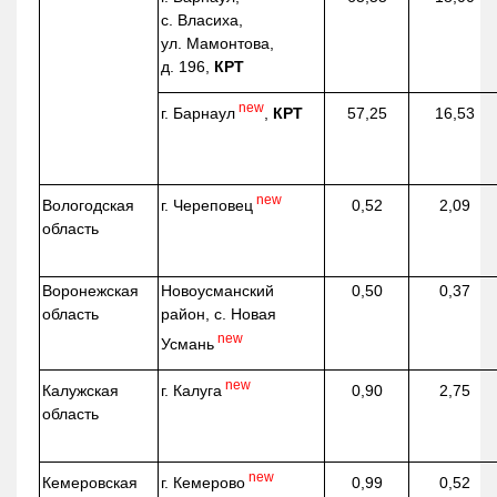
с. Власиха,
ул. Мамонтова,
д. 196,
КРТ
new
г. Барнаул
,
КРТ
57,25
16,53
new
г. Череповец
Вологодская
0,52
2,09
область
Воронежская
Новоусманский
0,50
0,37
область
район, с. Новая
new
Усмань
new
г. Калуга
Калужская
0,90
2,75
область
new
г. Кемерово
Кемеровская
0,99
0,52