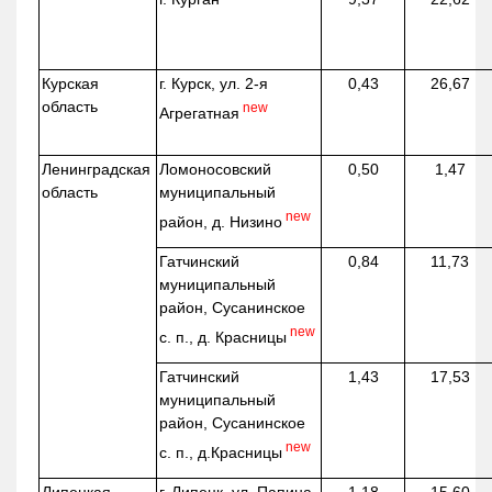
Курская
г. Курск, ул. 2-я
0,43
26,67
область
new
Агрегатная
Ленинградская
Ломоносовский
0,50
1,47
область
муниципальный
new
район, д.
Низино
Гатчинский
0,84
11,73
муниципальный
район, Сусанинское
new
с. п., д. Красницы
Гатчинский
1,43
17,53
муниципальный
район, Сусанинское
new
с. п.,
д.Красницы