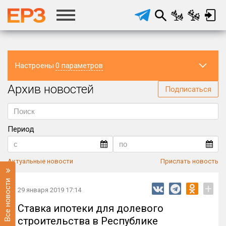
Настроены
0 параметров
Архив новостей
Регион
Подписаться
Период
Актуальные новости
Прислать новость
Все новости
+
29 января 2019 17:14
Ставка ипотеки для долевого
строительства в Республике