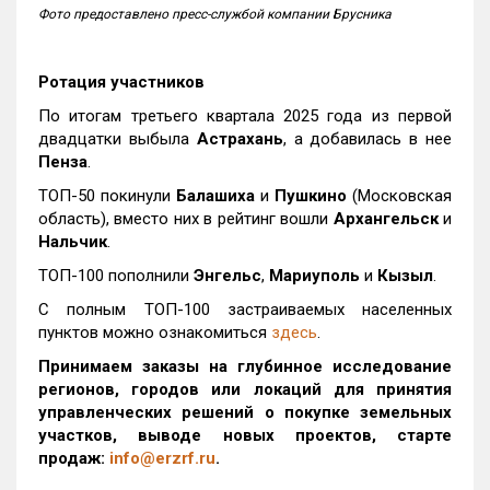
Фото предоставлено пресс-службой компании Брусника
Ротация участников
По итогам третьего квартала 2025 года из первой
двадцатки выбыла
Астрахань
, а добавилась в нее
Пенза
.
ТОП-50 покинули
Балашиха
и
Пушкино
(Московская
область), вместо них в рейтинг вошли
Архангельск
и
Нальчик
.
ТОП-100 пополнили
Энгельс
,
Мариуполь
и
Кызыл
.
С полным ТОП-100 застраиваемых населенных
пунктов можно ознакомиться
здесь
.
Принимаем заказы на глубинное исследование
регионов, городов или локаций для принятия
управленческих решений о покупке земельных
участков, выводе новых проектов, старте
продаж:
info@erzrf.ru
.