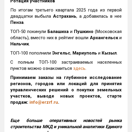
Ротация участников
По итогам третьего квартала 2025 года из первой
двадцатки выбыла
Астрахань
, а добавилась в нее
Пенза
.
ТОП-50 покинули
Балашиха
и
Пушкино
(Московская
область), вместо них в рейтинг вошли
Архангельск
и
Нальчик
.
ТОП-100 пополнили
Энгельс
,
Мариуполь
и
Кызыл
.
С полным ТОП-100 застраиваемых населенных
пунктов можно ознакомиться
здесь
.
Принимаем заказы на глубинное исследование
регионов, городов или локаций для принятия
управленческих решений о покупке земельных
участков, выводе новых проектов, старте
продаж:
info@erzrf.ru
.
Еще больше оперативных новостей рынка
строительства МКД и уникальной аналитики Единого