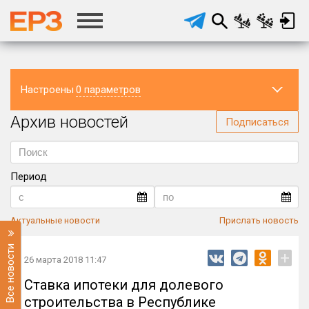
Настроены
0 параметров
Архив новостей
Регион
Подписаться
Период
Актуальные новости
Прислать новость
Все новости
+
26 марта 2018 11:47
Ставка ипотеки для долевого
строительства в Республике