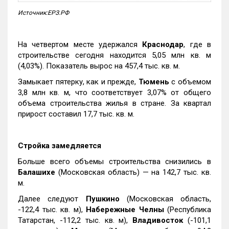
Источник:ЕРЗ.РФ
На четвертом месте удержался
Краснодар
, где в
строительстве сегодня находится 5,05 млн кв. м
(4,03%). Показатель вырос на 457,4 тыс. кв. м.
Замыкает пятерку, как и прежде,
Тюмень
с объемом
3,8 млн кв. м, что соответствует 3,07% от общего
объема строительства жилья в стране. За квартал
прирост составил 17,7 тыс. кв. м.
Стройка замедляется
Больше всего объемы строительства снизились в
Балашихе
(Московская область) — на 142,7 тыс. кв.
м.
Далее следуют
Пушкино
(Московская область,
-122,4 тыс. кв. м),
Набережные Челны
(Республика
Татарстан, -112,2 тыс. кв. м),
Владивосток
(-101,1