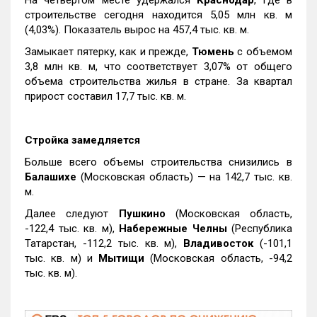
строительстве сегодня находится 5,05 млн кв. м
(4,03%). Показатель вырос на 457,4 тыс. кв. м.
Замыкает пятерку, как и прежде,
Тюмень
с объемом
3,8 млн кв. м, что соответствует 3,07% от общего
объема строительства жилья в стране. За квартал
прирост составил 17,7 тыс. кв. м.
Стройка замедляется
Больше всего объемы строительства снизились в
Балашихе
(Московская область) — на 142,7 тыс. кв.
м.
Далее следуют
Пушкино
(Московская область,
-122,4 тыс. кв. м),
Набережные Челны
(Республика
Татарстан, -112,2 тыс. кв. м),
Владивосток
(-101,1
тыс. кв. м) и
Мытищи
(Московская область, -94,2
тыс. кв. м).