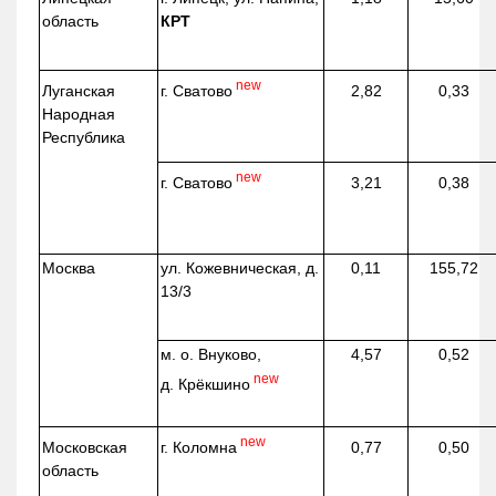
область
КРТ
new
г. Сватово
Луганская
2,82
0,33
Народная
Республика
new
г. Сватово
3,21
0,38
Москва
ул.
Кожевническая
, д.
0,11
155,72
13/3
м. о. Внуково,
4,57
0,52
new
д.
Крёкшино
new
г. Коломна
Московская
0,77
0,50
область