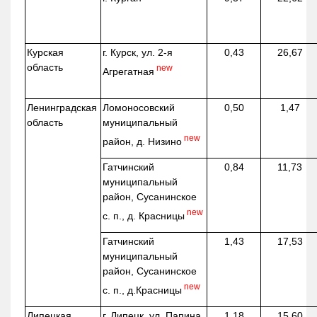
Курская
г. Курск, ул. 2-я
0,43
26,67
область
new
Агрегатная
Ленинградская
Ломоносовский
0,50
1,47
область
муниципальный
new
район, д.
Низино
Гатчинский
0,84
11,73
муниципальный
район, Сусанинское
new
с. п., д. Красницы
Гатчинский
1,43
17,53
муниципальный
район, Сусанинское
new
с. п.,
д.Красницы
Липецкая
г. Липецк, ул. Папина,
1,18
15,60