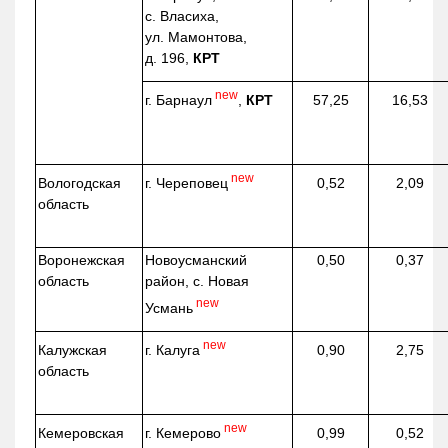
с. Власиха,
ул. Мамонтова,
д. 196,
КРТ
new
г. Барнаул
,
КРТ
57,25
16,53
new
г. Череповец
Вологодская
0,52
2,09
область
Воронежская
Новоусманский
0,50
0,37
область
район, с. Новая
new
Усмань
new
г. Калуга
Калужская
0,90
2,75
область
new
г. Кемерово
Кемеровская
0,99
0,52