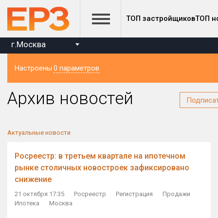
ТОП застройщиков
ТОП н
г.Москва
Настроены
0 параметров
Регион
Архив новостей
Подписа
Актуальные новости
Росреестр: в третьем квартале на ипотечном
рынке столичных новостроек зафиксировано
снижение
21 октября 17:35
Росреестр
Регистрация
Продажи
Ипотека
Москва