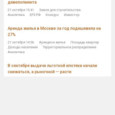
девелопмента
21 октября 15:41
Земля для строительства
Аналитика
ЕРЗ.РФ
Конкурс
Инвестор
Аренда жилья в Москве за год подешевела на
27%
21 октября 14:56
Арендное жилье
Площадь квартир
Доходы населения
Территориальное распределение
Аналитика
В сентябре выдачи льготной ипотеки начали
снижаться, а рыночной — расти
21 октября 14:11
Ипотека
Субсидирование ипотеки
Объем ИЖК
Количество ИЖК
Экспертное мнение
Виталий Мутко — Владимиру Путину: россияне
стали чаще выкупать квартиры без кредитов
21 октября 12:57
ДОМ.РФ
Проектное финансирование