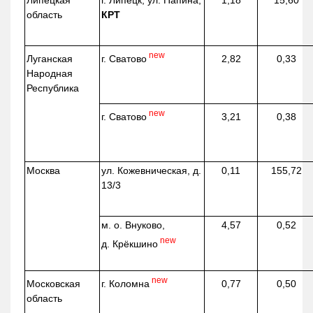
Липецкая
г. Липецк, ул. Папина,
1,18
15,60
область
КРТ
new
г. Сватово
Луганская
2,82
0,33
Народная
Республика
new
г. Сватово
3,21
0,38
Москва
ул.
Кожевническая
, д.
0,11
155,72
13/3
м. о. Внуково,
4,57
0,52
new
д.
Крёкшино
new
г. Коломна
Московская
0,77
0,50
область