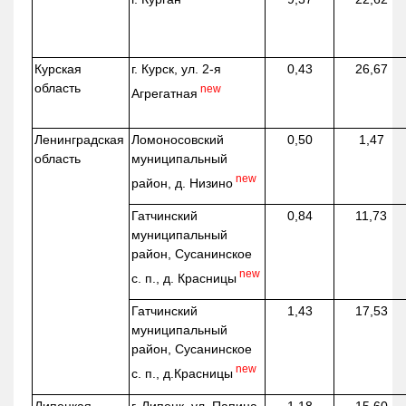
Курская
г. Курск, ул. 2-я
0,43
26,67
область
new
Агрегатная
Ленинградская
Ломоносовский
0,50
1,47
область
муниципальный
new
район, д.
Низино
Гатчинский
0,84
11,73
муниципальный
район, Сусанинское
new
с. п., д. Красницы
Гатчинский
1,43
17,53
муниципальный
район, Сусанинское
new
с. п.,
д.Красницы