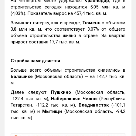
На четвертом месте удержался
Краснодар
, где в
строительстве сегодня находится 5,05 млн кв. м
(4,03%). Показатель вырос на 457,4 тыс. кв. м.
Замыкает пятерку, как и прежде,
Тюмень
с объемом
3,8 млн кв. м, что соответствует 3,07% от общего
объема строительства жилья в стране. За квартал
прирост составил 17,7 тыс. кв. м.
Стройка замедляется
Больше всего объемы строительства снизились в
Балашихе
(Московская область) — на 142,7 тыс. кв.
м.
Далее следуют
Пушкино
(Московская область,
-122,4 тыс. кв. м),
Набережные Челны
(Республика
Татарстан, -112,2 тыс. кв. м),
Владивосток
(-101,1
тыс. кв. м) и
Мытищи
(Московская область, -94,2
тыс. кв. м).