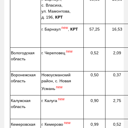
с. Власиха,
ул. Мамонтова,
д. 196,
КРТ
new
г. Барнаул
,
КРТ
57,25
16,53
new
г. Череповец
Вологодская
0,52
2,09
область
Воронежская
Новоусманский
0,50
0,37
область
район, с. Новая
new
Усмань
new
г. Калуга
Калужская
0,90
2,75
область
new
г. Кемерово
Кемеровская
0,99
0,52